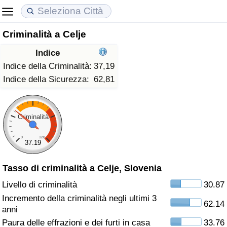
Criminalità a Celje
Costo della vita
Prezzi degli immobili
Qualità della Vita
Indice
Indice Del Costo Della Vita (corrente)
Indice del Prezzo delle Case (Corrente)
Indice della Qualità della Vita
Indice della Criminalità:
37,19
Indice della Sicurezza:
62,81
Indice Del Costo Della Vita
Indice del Prezzo delle Case
Indice della Qualità della Vita (Corrente)
Indice del Costo della Vita per Nazione
Indice del Prezzo delle Case per Nazione
Indice della qualità della vita per Paese
Criminalità
0
120
ad Aqaba
Criminalità
37.19
Tasso di criminalità a Celje, Slovenia
Indice del Tasso di Criminalità (Corrente)
Livello di criminalità
30.87
Indice della Criminalità
Incremento della criminalità negli ultimi 3
62.14
anni
Indice di criminalità per paese
Paura delle effrazioni e dei furti in casa
33.76