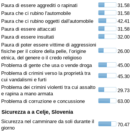
Paura di essere aggrediti o rapinati
31.58
Assistenza Sanitaria
Paura che ci rubino l'automobile
31.58
Paura che ci rubino oggetti dall'automobile
42.41
Indice dell’Assistenza Sanitaria (Corrente)
Paura di essere attaccati
31.58
Paura di essere insultati
32.00
Indice dell’Assistenza Sanitaria
Paura di poter essere vittime di aggressioni
fisiche per il colore della pelle, l’origine
26.00
Indice dell’Assistenza Sanitaria per
etnica, del genere o il credo religioso
Nazione
Problema di gente che usa o vende droga
45.00
Problema di crimini verso la proprietà tra
45.30
Inquinamento
cui vandalismi e furti
Problema dei crimini violenti tra cui assalto
29.73
Indice dell’Inquinamento (Corrente)
e rapina a mano armata
Problema di corruzione e concussione
63.00
Indice di inquinamento
Sicurezza a a Celje, Slovenia
Sicurezza nel camminare da soli durante il
Indice dell’Inquinamento per Nazione
70.47
giorno