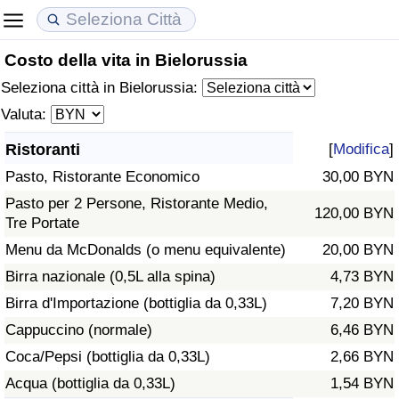
Costo della vita in Bielorussia
Costo della vita
Prezzi degli immobili
Qualità della Vita
Seleziona città in Bielorussia:
Indice Del Costo Della Vita (corrente)
Indice del Prezzo delle Case (Corrente)
Indice della Qualità della Vita
Valuta:
Ristoranti
[
Modifica
]
Indice Del Costo Della Vita
Indice del Prezzo delle Case
Indice della Qualità della Vita (Corrente)
Pasto, Ristorante Economico
30,00 BYN
Indice del Costo della Vita per Nazione
Indice del Prezzo delle Case per Nazione
Indice della qualità della vita per Paese
Pasto per 2 Persone, Ristorante Medio,
120,00 BYN
Tre Portate
ad Aqaba
Criminalità
Menu da McDonalds (o menu equivalente)
20,00 BYN
Birra nazionale (0,5L alla spina)
4,73 BYN
Indice del Tasso di Criminalità (Corrente)
Birra d'Importazione (bottiglia da 0,33L)
7,20 BYN
Cappuccino (normale)
6,46 BYN
Indice della Criminalità
Coca/Pepsi (bottiglia da 0,33L)
2,66 BYN
Acqua (bottiglia da 0,33L)
1,54 BYN
Indice di criminalità per paese