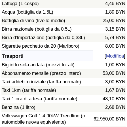
Lattuga (1 cespo)
4,46 BYN
Traffico
Acqua (bottiglia da 1,5L)
1,89 BYN
Indice del Traffico
Bottiglia di vino (livello medio)
25,00 BYN
Birra nazionale (bottiglia da 0,5L)
3,15 BYN
Indice del traffico (Corrente)
Birra d'Importazione (bottiglia da 0,33L)
5,74 BYN
Sigarette pacchetto da 20 (Marlboro)
8,00 BYN
Indice del traffico per Nazione
Trasporti
[
Modifica
]
Biglietto sola andata (mezzi locali)
1,00 BYN
Abbonamento mensile (prezzo intero)
53,00 BYN
Taxi addebito iniziale (tariffa normale)
3,00 BYN
Taxi 1km (tariffa normale)
1,67 BYN
Taxi 1 ora di attesa (tariffa normale)
48,10 BYN
Benzina (1 litro)
2,68 BYN
Volkswagen Golf 1.4 90kW Trendline (o
62.950,00 BYN
automobile nuova equivalente)