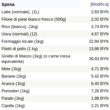
Spesa
[
Modifica
]
Assistenza Sanitaria
Latte (normale), (1L)
2,63 BYN
Filone di pane bianco fresco (500g)
2,02 BYN
Indice dell’Assistenza Sanitaria (Corrente)
Riso (bianco), (1kg)
3,74 BYN
Indice dell’Assistenza Sanitaria
Uova (normali) (12)
4,67 BYN
Formaggio locale (1kg)
22,84 BYN
Indice dell’Assistenza Sanitaria per
Filetti di pollo (1 kg)
13,86 BYN
Nazione
Girello di Manzo (1kg) (o carne rossa
26,63 BYN
equivalente)
Inquinamento
Mele (1kg)
4,71 BYN
Banane (1kg)
5,42 BYN
Indice dell’Inquinamento (Corrente)
Arance (1kg)
6,40 BYN
Indice di inquinamento
Pomodori (1kg)
7,26 BYN
Patate (1kg)
1,88 BYN
Indice dell’Inquinamento per Nazione
Cipolle (1kg)
2,21 BYN