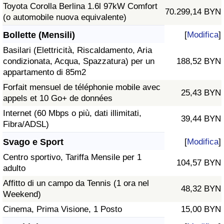
Toyota Corolla Berlina 1.6l 97kW Comfort
70.299,14 BYN
(o automobile nuova equivalente)
Bollette (Mensili)
[
Modifica
]
Basilari (Elettricità, Riscaldamento, Aria
condizionata, Acqua, Spazzatura) per un
188,52 BYN
appartamento di 85m2
Forfait mensuel de téléphonie mobile avec
25,43 BYN
appels et 10 Go+ de données
Internet (60 Mbps o più, dati illimitati,
39,44 BYN
Fibra/ADSL)
Svago e Sport
[
Modifica
]
Centro sportivo, Tariffa Mensile per 1
104,57 BYN
adulto
Affitto di un campo da Tennis (1 ora nel
48,32 BYN
Weekend)
Cinema, Prima Visione, 1 Posto
15,00 BYN