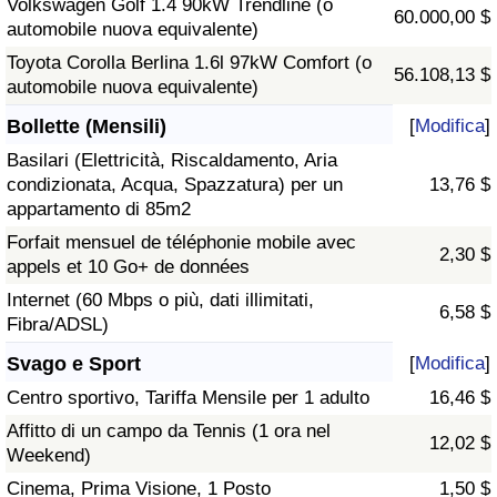
Volkswagen Golf 1.4 90kW Trendline (o
60.000,00 $
automobile nuova equivalente)
Toyota Corolla Berlina 1.6l 97kW Comfort (o
56.108,13 $
automobile nuova equivalente)
Bollette (Mensili)
[
Modifica
]
Basilari (Elettricità, Riscaldamento, Aria
condizionata, Acqua, Spazzatura) per un
13,76 $
appartamento di 85m2
Forfait mensuel de téléphonie mobile avec
2,30 $
appels et 10 Go+ de données
Internet (60 Mbps o più, dati illimitati,
6,58 $
Fibra/ADSL)
Svago e Sport
[
Modifica
]
Centro sportivo, Tariffa Mensile per 1 adulto
16,46 $
Affitto di un campo da Tennis (1 ora nel
12,02 $
Weekend)
Cinema, Prima Visione, 1 Posto
1,50 $