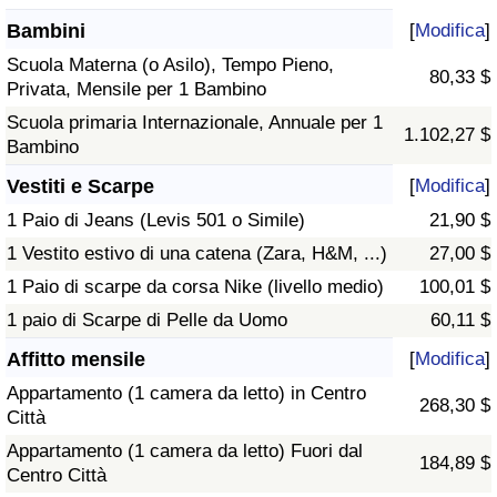
Bambini
[
Modifica
]
Scuola Materna (o Asilo), Tempo Pieno,
80,33 $
Privata, Mensile per 1 Bambino
Scuola primaria Internazionale, Annuale per 1
1.102,27 $
Bambino
Vestiti e Scarpe
[
Modifica
]
1 Paio di Jeans (Levis 501 o Simile)
21,90 $
1 Vestito estivo di una catena (Zara, H&M, ...)
27,00 $
1 Paio di scarpe da corsa Nike (livello medio)
100,01 $
1 paio di Scarpe di Pelle da Uomo
60,11 $
Affitto mensile
[
Modifica
]
Appartamento (1 camera da letto) in Centro
268,30 $
Città
Appartamento (1 camera da letto) Fuori dal
184,89 $
Centro Città