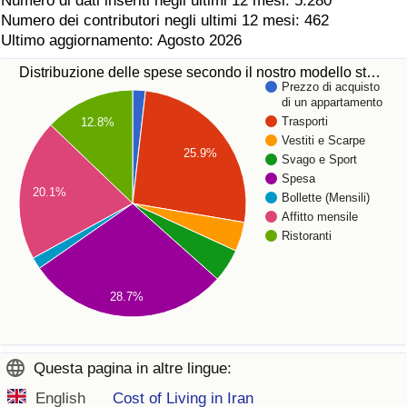
Numero di dati inseriti negli ultimi 12 mesi: 5.280
Numero dei contributori negli ultimi 12 mesi: 462
Ultimo aggiornamento: Agosto 2026
Distribuzione delle spese secondo il nostro modello st…
Prezzo di acquisto
di un appartamento
Trasporti
12.8%
Vestiti e Scarpe
25.9%
Svago e Sport
Spesa
20.1%
Bollette (Mensili)
Affitto mensile
Ristoranti
28.7%
Questa pagina in altre lingue:
English
Cost of Living in Iran