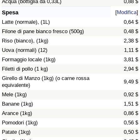
Acqua (bottiglia da 0,33L)
0,88 $
Assistenza Sanitaria
Spesa
[
Modifica
]
Latte (normale), (1L)
0,64 $
Indice dell’Assistenza Sanitaria (Corrente)
Filone di pane bianco fresco (500g)
0,48 $
Riso (bianco), (1kg)
2,38 $
Indice dell’Assistenza Sanitaria
Uova (normali) (12)
1,11 $
Indice dell’Assistenza Sanitaria per
Formaggio locale (1kg)
3,81 $
Nazione
Filetti di pollo (1 kg)
2,94 $
Girello di Manzo (1kg) (o carne rossa
9,49 $
Inquinamento
equivalente)
Mele (1kg)
0,92 $
Indice dell’Inquinamento (Corrente)
Banane (1kg)
1,51 $
Arance (1kg)
0,86 $
Indice di inquinamento
Pomodori (1kg)
0,56 $
Indice dell’Inquinamento per Nazione
Patate (1kg)
0,50 $