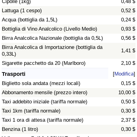
Cipolle (1kg)
0,48 $
Traffico
Lattuga (1 cespo)
0,52 $
Acqua (bottiglia da 1,5L)
0,24 $
Indice del Traffico
Bottiglia di Vino Analcolico (Livello Medio)
0,93 $
Indice del traffico (Corrente)
Birra Analcolica Nazionale (bottiglia da 0,5L)
0,56 $
Birra Analcolica di Importazione (bottiglia da
1,41 $
Indice del traffico per Nazione
0,33L)
Sigarette pacchetto da 20 (Marlboro)
2,10 $
Trasporti
[
Modifica
]
Biglietto sola andata (mezzi locali)
0,15 $
Abbonamento mensile (prezzo intero)
10,00 $
Taxi addebito iniziale (tariffa normale)
0,50 $
Taxi 1km (tariffa normale)
0,30 $
Taxi 1 ora di attesa (tariffa normale)
2,37 $
Benzina (1 litro)
0,30 $