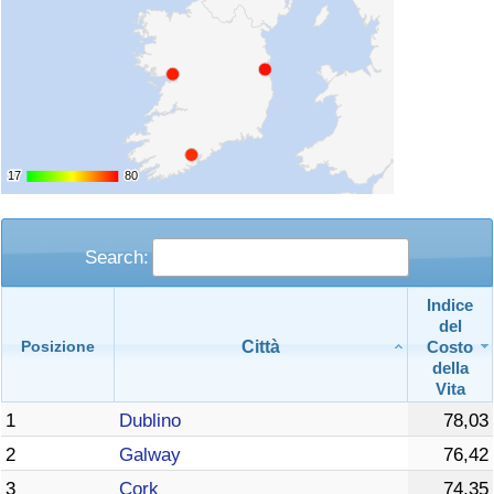
17
17
80
80
Search:
Indice
del
Città
Costo
Posizione
della
Vita
1
Dublino
78,03
2
Galway
76,42
3
Cork
74,35