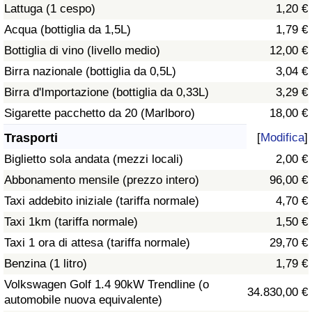
Lattuga (1 cespo)
1,20 €
Traffico
Acqua (bottiglia da 1,5L)
1,79 €
Indice del Traffico
Bottiglia di vino (livello medio)
12,00 €
Birra nazionale (bottiglia da 0,5L)
3,04 €
Indice del traffico (Corrente)
Birra d'Importazione (bottiglia da 0,33L)
3,29 €
Sigarette pacchetto da 20 (Marlboro)
18,00 €
Indice del traffico per Nazione
Trasporti
[
Modifica
]
Biglietto sola andata (mezzi locali)
2,00 €
Abbonamento mensile (prezzo intero)
96,00 €
Taxi addebito iniziale (tariffa normale)
4,70 €
Taxi 1km (tariffa normale)
1,50 €
Taxi 1 ora di attesa (tariffa normale)
29,70 €
Benzina (1 litro)
1,79 €
Volkswagen Golf 1.4 90kW Trendline (o
34.830,00 €
automobile nuova equivalente)