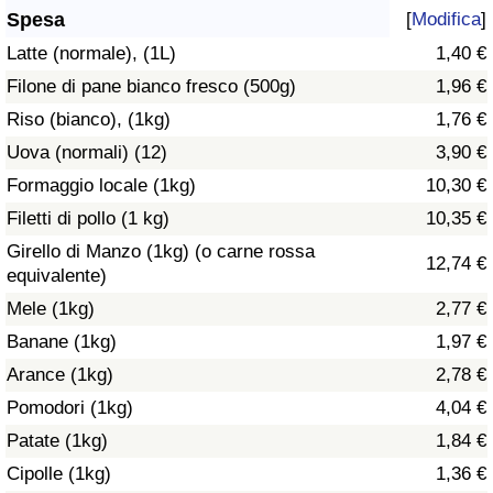
Spesa
[
Modifica
]
Assistenza Sanitaria
Latte (normale), (1L)
1,40 €
Filone di pane bianco fresco (500g)
1,96 €
Indice dell’Assistenza Sanitaria (Corrente)
Riso (bianco), (1kg)
1,76 €
Indice dell’Assistenza Sanitaria
Uova (normali) (12)
3,90 €
Formaggio locale (1kg)
10,30 €
Indice dell’Assistenza Sanitaria per
Filetti di pollo (1 kg)
10,35 €
Nazione
Girello di Manzo (1kg) (o carne rossa
12,74 €
equivalente)
Inquinamento
Mele (1kg)
2,77 €
Banane (1kg)
1,97 €
Indice dell’Inquinamento (Corrente)
Arance (1kg)
2,78 €
Indice di inquinamento
Pomodori (1kg)
4,04 €
Patate (1kg)
1,84 €
Indice dell’Inquinamento per Nazione
Cipolle (1kg)
1,36 €