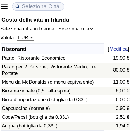
Costo della vita in Irlanda
Costo della vita
Prezzi degli immobili
Qualità della Vita
Seleziona città in Irlanda:
Indice Del Costo Della Vita (corrente)
Indice del Prezzo delle Case (Corrente)
Indice della Qualità della Vita
Valuta:
Ristoranti
[
Modifica
]
Indice Del Costo Della Vita
Indice del Prezzo delle Case
Indice della Qualità della Vita (Corrente)
Pasto, Ristorante Economico
19,99 €
Indice del Costo della Vita per Nazione
Indice del Prezzo delle Case per Nazione
Indice della qualità della vita per Paese
Pasto per 2 Persone, Ristorante Medio, Tre
80,00 €
Portate
ad Aqaba
Criminalità
Menu da McDonalds (o menu equivalente)
11,00 €
Birra nazionale (0,5L alla spina)
6,00 €
Indice del Tasso di Criminalità (Corrente)
Birra d'Importazione (bottiglia da 0,33L)
6,00 €
Cappuccino (normale)
3,95 €
Indice della Criminalità
Coca/Pepsi (bottiglia da 0,33L)
2,51 €
Acqua (bottiglia da 0,33L)
1,94 €
Indice di criminalità per paese