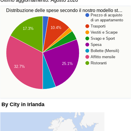
Ultimo aggiornamento: Agosto 2026
Distribuzione delle spese secondo il nostro modello st…
Prezzo di acquisto
di un appartamento
Trasporti
10.4%
17.3%
Vestiti e Scarpe
Svago e Sport
Spesa
Bollette (Mensili)
Affitto mensile
Ristoranti
25.1%
32.7%
By City in Irlanda