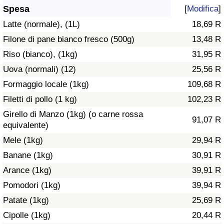
Spesa
[
Modifica
]
Assistenza Sanitaria
Latte (normale), (1L)
18,69 R
Filone di pane bianco fresco (500g)
13,48 R
Indice dell’Assistenza Sanitaria (Corrente)
Riso (bianco), (1kg)
31,95 R
Indice dell’Assistenza Sanitaria
Uova (normali) (12)
25,56 R
Formaggio locale (1kg)
109,68 R
Indice dell’Assistenza Sanitaria per
Filetti di pollo (1 kg)
102,23 R
Nazione
Girello di Manzo (1kg) (o carne rossa
91,07 R
equivalente)
Inquinamento
Mele (1kg)
29,94 R
Banane (1kg)
30,91 R
Indice dell’Inquinamento (Corrente)
Arance (1kg)
39,91 R
Indice di inquinamento
Pomodori (1kg)
39,94 R
Patate (1kg)
25,69 R
Indice dell’Inquinamento per Nazione
Cipolle (1kg)
20,44 R