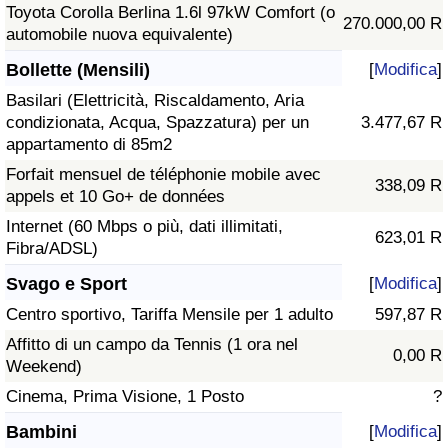
Toyota Corolla Berlina 1.6l 97kW Comfort (o
270.000,00 R
automobile nuova equivalente)
Bollette (Mensili)
[
Modifica
]
Basilari (Elettricità, Riscaldamento, Aria
condizionata, Acqua, Spazzatura) per un
3.477,67 R
appartamento di 85m2
Forfait mensuel de téléphonie mobile avec
338,09 R
appels et 10 Go+ de données
Internet (60 Mbps o più, dati illimitati,
623,01 R
Fibra/ADSL)
Svago e Sport
[
Modifica
]
Centro sportivo, Tariffa Mensile per 1 adulto
597,87 R
Affitto di un campo da Tennis (1 ora nel
0,00 R
Weekend)
Cinema, Prima Visione, 1 Posto
?
Bambini
[
Modifica
]