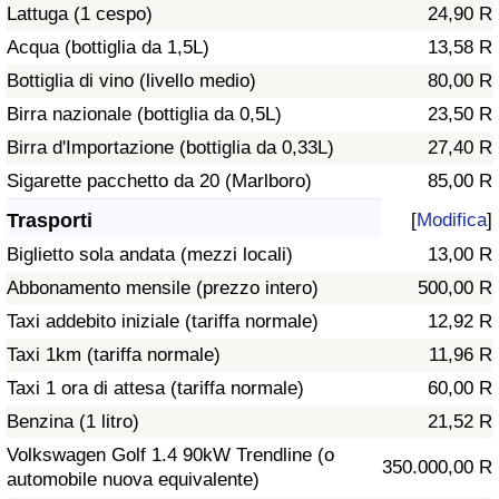
Lattuga (1 cespo)
24,90 R
Traffico
Acqua (bottiglia da 1,5L)
13,58 R
Indice del Traffico
Bottiglia di vino (livello medio)
80,00 R
Birra nazionale (bottiglia da 0,5L)
23,50 R
Indice del traffico (Corrente)
Birra d'Importazione (bottiglia da 0,33L)
27,40 R
Sigarette pacchetto da 20 (Marlboro)
85,00 R
Indice del traffico per Nazione
Trasporti
[
Modifica
]
Biglietto sola andata (mezzi locali)
13,00 R
Abbonamento mensile (prezzo intero)
500,00 R
Taxi addebito iniziale (tariffa normale)
12,92 R
Taxi 1km (tariffa normale)
11,96 R
Taxi 1 ora di attesa (tariffa normale)
60,00 R
Benzina (1 litro)
21,52 R
Volkswagen Golf 1.4 90kW Trendline (o
350.000,00 R
automobile nuova equivalente)