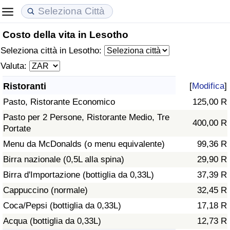
Costo della vita in Lesotho
Costo della vita
Prezzi degli immobili
Qualità della Vita
Seleziona città in Lesotho:
Indice Del Costo Della Vita (corrente)
Indice del Prezzo delle Case (Corrente)
Indice della Qualità della Vita
Valuta:
Ristoranti
[
Modifica
]
Indice Del Costo Della Vita
Indice del Prezzo delle Case
Indice della Qualità della Vita (Corrente)
Pasto, Ristorante Economico
125,00 R
Indice del Costo della Vita per Nazione
Indice del Prezzo delle Case per Nazione
Indice della qualità della vita per Paese
Pasto per 2 Persone, Ristorante Medio, Tre
400,00 R
Portate
ad Aqaba
Criminalità
Menu da McDonalds (o menu equivalente)
99,36 R
Birra nazionale (0,5L alla spina)
29,90 R
Indice del Tasso di Criminalità (Corrente)
Birra d'Importazione (bottiglia da 0,33L)
37,39 R
Cappuccino (normale)
32,45 R
Indice della Criminalità
Coca/Pepsi (bottiglia da 0,33L)
17,18 R
Acqua (bottiglia da 0,33L)
12,73 R
Indice di criminalità per paese