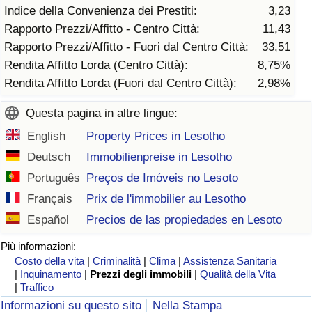
Indice della Convenienza dei Prestiti:
3,23
Traffico
Rapporto Prezzi/Affitto - Centro Città:
11,43
Rapporto Prezzi/Affitto - Fuori dal Centro Città:
33,51
Indice del Traffico
Rendita Affitto Lorda (Centro Città):
8,75%
Rendita Affitto Lorda (Fuori dal Centro Città):
2,98%
Indice del traffico (Corrente)
Questa pagina in altre lingue:
Indice del traffico per Nazione
English
Property Prices in Lesotho
Deutsch
Immobilienpreise in Lesotho
Português
Preços de Imóveis no Lesoto
Français
Prix de l'immobilier au Lesotho
Español
Precios de las propiedades en Lesoto
Più informazioni:
Costo della vita
|
Criminalità
|
Clima
|
Assistenza Sanitaria
|
Inquinamento
|
Prezzi degli immobili
|
Qualità della Vita
|
Traffico
Informazioni su questo sito
Nella Stampa