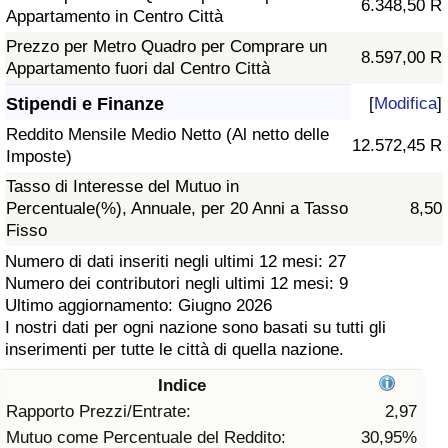
6.348,50 R
Appartamento in Centro Città
Assistenza Sanitaria
Prezzo per Metro Quadro per Comprare un
8.597,00 R
Appartamento fuori dal Centro Città
Indice dell’Assistenza Sanitaria (Corrente)
Stipendi e Finanze
[
Modifica
]
Reddito Mensile Medio Netto (Al netto delle
Indice dell’Assistenza Sanitaria
12.572,45 R
Imposte)
Tasso di Interesse del Mutuo in
Indice dell’Assistenza Sanitaria per
Percentuale(%), Annuale, per 20 Anni a Tasso
8,50
Nazione
Fisso
Numero di dati inseriti negli ultimi 12 mesi: 27
Inquinamento
Numero dei contributori negli ultimi 12 mesi: 9
Ultimo aggiornamento: Giugno 2026
Indice dell’Inquinamento (Corrente)
I nostri dati per ogni nazione sono basati su tutti gli
inserimenti per tutte le città di quella nazione.
Indice di inquinamento
Indice
Rapporto Prezzi/Entrate:
2,97
Indice dell’Inquinamento per Nazione
Mutuo come Percentuale del Reddito:
30,95%