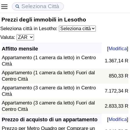
Prezzi degli immobili in Lesotho
Costo della vita
Prezzi degli immobili
Qualità della Vita
Seleziona città in Lesotho:
Indice Del Costo Della Vita (corrente)
Indice del Prezzo delle Case (Corrente)
Indice della Qualità della Vita
Valuta:
Affitto mensile
[
Modifica
]
Indice Del Costo Della Vita
Indice del Prezzo delle Case
Indice della Qualità della Vita (Corrente)
Appartamento (1 camera da letto) in Centro
1.367,14 R
Città
Indice del Costo della Vita per Nazione
Indice del Prezzo delle Case per Nazione
Indice della qualità della vita per Paese
Appartamento (1 camera da letto) Fuori dal
850,33 R
Centro Città
ad Aqaba
Criminalità
Appartamento (3 camere da letto) in Centro
7.172,34 R
Città
Indice del Tasso di Criminalità (Corrente)
Appartamento (3 camere da letto) Fuori dal
2.833,33 R
Centro Città
Indice della Criminalità
Prezzo di acquisto di un appartamento
[
Modifica
]
Indice di criminalità per paese
Prezzo per Metro Quadro per Comprare un