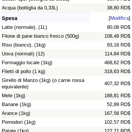
Acqua (bottiglia da 0,33L)
38,80 RD$
Assistenza Sanitaria
Spesa
[
Modifica
]
Indice dell’Assistenza Sanitaria (Corrente)
Latte (normale), (1L)
80,08 RD$
Filone di pane bianco fresco (500g)
108,48 RD$
Indice dell’Assistenza Sanitaria
Riso (bianco), (1kg)
93,16 RD$
Uova (normali) (12)
114,84 RD$
Indice dell’Assistenza Sanitaria per
Nazione
Formaggio locale (1kg)
468,62 RD$
Filetti di pollo (1 kg)
318,63 RD$
Inquinamento
Girello di Manzo (1kg) (o carne rossa
407,32 RD$
equivalente)
Indice dell’Inquinamento (Corrente)
Mele (1kg)
188,81 RD$
Banane (1kg)
52,89 RD$
Indice di inquinamento
Arance (1kg)
167,56 RD$
Pomodori (1kg)
102,57 RD$
Indice dell’Inquinamento per Nazione
Patate (1kg)
127,71 RD$