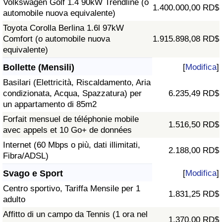
Volkswagen Golf 1.4 90kW Trendline (o
1.400.000,00 RD$
automobile nuova equivalente)
Toyota Corolla Berlina 1.6l 97kW
Comfort (o automobile nuova
1.915.898,08 RD$
equivalente)
Bollette (Mensili)
[
Modifica
]
Basilari (Elettricità, Riscaldamento, Aria
condizionata, Acqua, Spazzatura) per
6.235,49 RD$
un appartamento di 85m2
Forfait mensuel de téléphonie mobile
1.516,50 RD$
avec appels et 10 Go+ de données
Internet (60 Mbps o più, dati illimitati,
2.188,00 RD$
Fibra/ADSL)
Svago e Sport
[
Modifica
]
Centro sportivo, Tariffa Mensile per 1
1.831,25 RD$
adulto
Affitto di un campo da Tennis (1 ora nel
1.370,00 RD$