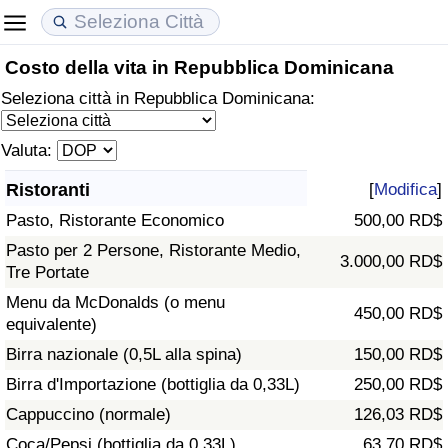
Costo della vita in Repubblica Dominicana
Costo della vita
Prezzi degli immobili
Qualità della Vita
Seleziona città in Repubblica Dominicana:
Indice Del Costo Della Vita (corrente)
Indice del Prezzo delle Case (Corrente)
Indice della Qualità della Vita
Valuta:
Indice Del Costo Della Vita
Indice del Prezzo delle Case
Indice della Qualità della Vita (Corrente)
Ristoranti
[
Modifica
]
Pasto, Ristorante Economico
500,00 RD$
Indice del Costo della Vita per Nazione
Indice del Prezzo delle Case per Nazione
Indice della qualità della vita per Paese
Pasto per 2 Persone, Ristorante Medio,
3.000,00 RD$
Tre Portate
ad Aqaba
Criminalità
Menu da McDonalds (o menu
450,00 RD$
equivalente)
Indice del Tasso di Criminalità (Corrente)
Birra nazionale (0,5L alla spina)
150,00 RD$
Indice della Criminalità
Birra d'Importazione (bottiglia da 0,33L)
250,00 RD$
Cappuccino (normale)
126,03 RD$
Indice di criminalità per paese
Coca/Pepsi (bottiglia da 0,33L)
63,70 RD$