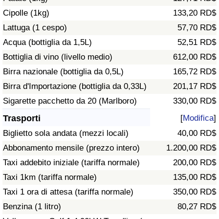
Traffico
Cipolle (1kg)
133,20 RD$
Lattuga (1 cespo)
57,70 RD$
Indice del Traffico
Acqua (bottiglia da 1,5L)
52,51 RD$
Bottiglia di vino (livello medio)
612,00 RD$
Indice del traffico (Corrente)
Birra nazionale (bottiglia da 0,5L)
165,72 RD$
Indice del traffico per Nazione
Birra d'Importazione (bottiglia da 0,33L)
201,17 RD$
Sigarette pacchetto da 20 (Marlboro)
330,00 RD$
Trasporti
[
Modifica
]
Biglietto sola andata (mezzi locali)
40,00 RD$
Abbonamento mensile (prezzo intero)
1.200,00 RD$
Taxi addebito iniziale (tariffa normale)
200,00 RD$
Taxi 1km (tariffa normale)
135,00 RD$
Taxi 1 ora di attesa (tariffa normale)
350,00 RD$
Benzina (1 litro)
80,27 RD$