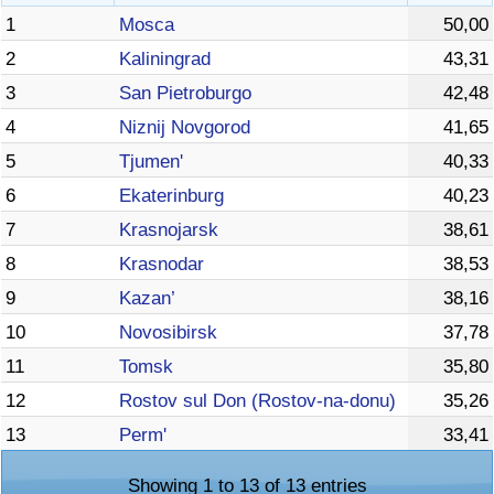
1
Mosca
50,00
2
Kaliningrad
43,31
3
San Pietroburgo
42,48
4
Niznij Novgorod
41,65
5
Tjumen'
40,33
6
Ekaterinburg
40,23
7
Krasnojarsk
38,61
8
Krasnodar
38,53
9
Kazan’
38,16
10
Novosibirsk
37,78
11
Tomsk
35,80
12
Rostov sul Don (Rostov-na-donu)
35,26
13
Perm'
33,41
Showing 1 to 13 of 13 entries