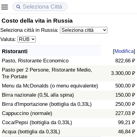
Costo della vita in Russia
Costo della vita
Prezzi degli immobili
Qualità della Vita
Seleziona città in Russia:
Indice Del Costo Della Vita (corrente)
Indice del Prezzo delle Case (Corrente)
Indice della Qualità della Vita
Valuta:
Ristoranti
[
Modifica
]
Indice Del Costo Della Vita
Indice del Prezzo delle Case
Indice della Qualità della Vita (Corrente)
Pasto, Ristorante Economico
822,66 ₽
Indice del Costo della Vita per Nazione
Indice del Prezzo delle Case per Nazione
Indice della qualità della vita per Paese
Pasto per 2 Persone, Ristorante Medio,
3.300,00 ₽
Tre Portate
ad Aqaba
Criminalità
Menu da McDonalds (o menu equivalente)
500,00 ₽
Birra nazionale (0,5L alla spina)
150,00 ₽
Indice del Tasso di Criminalità (Corrente)
Birra d'Importazione (bottiglia da 0,33L)
250,00 ₽
Cappuccino (normale)
227,03 ₽
Indice della Criminalità
Coca/Pepsi (bottiglia da 0,33L)
99,21 ₽
Acqua (bottiglia da 0,33L)
46,84 ₽
Indice di criminalità per paese