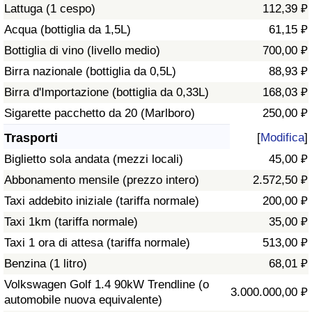
Lattuga (1 cespo)
112,39 ₽
Traffico
Acqua (bottiglia da 1,5L)
61,15 ₽
Indice del Traffico
Bottiglia di vino (livello medio)
700,00 ₽
Birra nazionale (bottiglia da 0,5L)
88,93 ₽
Indice del traffico (Corrente)
Birra d'Importazione (bottiglia da 0,33L)
168,03 ₽
Sigarette pacchetto da 20 (Marlboro)
250,00 ₽
Indice del traffico per Nazione
Trasporti
[
Modifica
]
Biglietto sola andata (mezzi locali)
45,00 ₽
Abbonamento mensile (prezzo intero)
2.572,50 ₽
Taxi addebito iniziale (tariffa normale)
200,00 ₽
Taxi 1km (tariffa normale)
35,00 ₽
Taxi 1 ora di attesa (tariffa normale)
513,00 ₽
Benzina (1 litro)
68,01 ₽
Volkswagen Golf 1.4 90kW Trendline (o
3.000.000,00 ₽
automobile nuova equivalente)