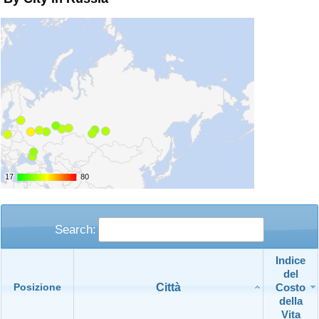
17
17
80
80
Search:
Indice
del
Città
Costo
Posizione
della
Vita