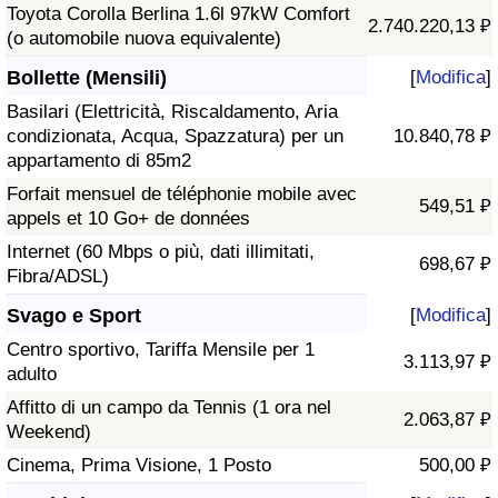
Toyota Corolla Berlina 1.6l 97kW Comfort
2.740.220,13 ₽
(o automobile nuova equivalente)
Bollette (Mensili)
[
Modifica
]
Basilari (Elettricità, Riscaldamento, Aria
condizionata, Acqua, Spazzatura) per un
10.840,78 ₽
appartamento di 85m2
Forfait mensuel de téléphonie mobile avec
549,51 ₽
appels et 10 Go+ de données
Internet (60 Mbps o più, dati illimitati,
698,67 ₽
Fibra/ADSL)
Svago e Sport
[
Modifica
]
Centro sportivo, Tariffa Mensile per 1
3.113,97 ₽
adulto
Affitto di un campo da Tennis (1 ora nel
2.063,87 ₽
Weekend)
Cinema, Prima Visione, 1 Posto
500,00 ₽