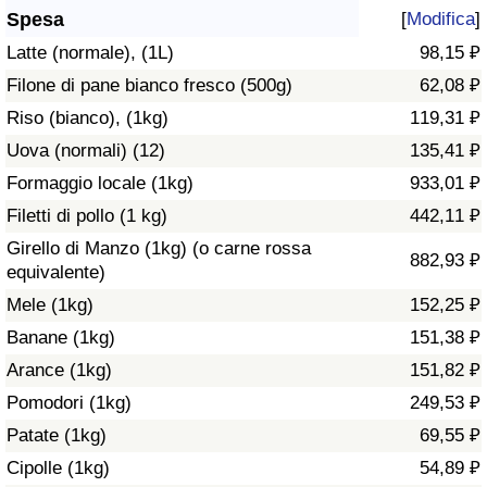
Spesa
[
Modifica
]
Assistenza Sanitaria
Latte (normale), (1L)
98,15 ₽
Filone di pane bianco fresco (500g)
62,08 ₽
Indice dell’Assistenza Sanitaria (Corrente)
Riso (bianco), (1kg)
119,31 ₽
Indice dell’Assistenza Sanitaria
Uova (normali) (12)
135,41 ₽
Formaggio locale (1kg)
933,01 ₽
Indice dell’Assistenza Sanitaria per
Filetti di pollo (1 kg)
442,11 ₽
Nazione
Girello di Manzo (1kg) (o carne rossa
882,93 ₽
equivalente)
Inquinamento
Mele (1kg)
152,25 ₽
Banane (1kg)
151,38 ₽
Indice dell’Inquinamento (Corrente)
Arance (1kg)
151,82 ₽
Indice di inquinamento
Pomodori (1kg)
249,53 ₽
Patate (1kg)
69,55 ₽
Indice dell’Inquinamento per Nazione
Cipolle (1kg)
54,89 ₽