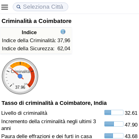
Criminalità a Coimbatore
Costo della vita
Prezzi degli immobili
Qualità della Vita
Indice
Indice Del Costo Della Vita (corrente)
Indice del Prezzo delle Case (Corrente)
Indice della Qualità della Vita
Indice della Criminalità:
37,96
Indice della Sicurezza:
62,04
Indice Del Costo Della Vita
Indice del Prezzo delle Case
Indice della Qualità della Vita (Corrente)
Indice del Costo della Vita per Nazione
Indice del Prezzo delle Case per Nazione
Indice della qualità della vita per Paese
Criminalità
0
120
ad Aqaba
Criminalità
37.96
Tasso di criminalità a Coimbatore, India
Indice del Tasso di Criminalità (Corrente)
Livello di criminalità
32.61
Indice della Criminalità
Incremento della criminalità negli ultimi 3
47.90
anni
Indice di criminalità per paese
Paura delle effrazioni e dei furti in casa
43.68