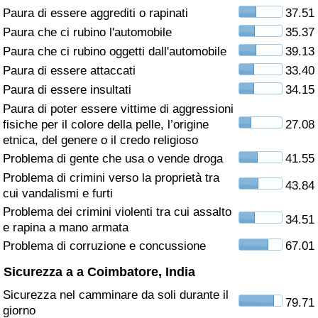
Paura di essere aggrediti o rapinati
37.51
Assistenza Sanitaria
Paura che ci rubino l'automobile
35.37
Paura che ci rubino oggetti dall'automobile
39.13
Indice dell’Assistenza Sanitaria (Corrente)
Paura di essere attaccati
33.40
Paura di essere insultati
34.15
Indice dell’Assistenza Sanitaria
Paura di poter essere vittime di aggressioni
fisiche per il colore della pelle, l’origine
27.08
Indice dell’Assistenza Sanitaria per
etnica, del genere o il credo religioso
Nazione
Problema di gente che usa o vende droga
41.55
Problema di crimini verso la proprietà tra
43.84
Inquinamento
cui vandalismi e furti
Problema dei crimini violenti tra cui assalto
34.51
Indice dell’Inquinamento (Corrente)
e rapina a mano armata
Problema di corruzione e concussione
67.01
Indice di inquinamento
Sicurezza a a Coimbatore, India
Sicurezza nel camminare da soli durante il
Indice dell’Inquinamento per Nazione
79.71
giorno