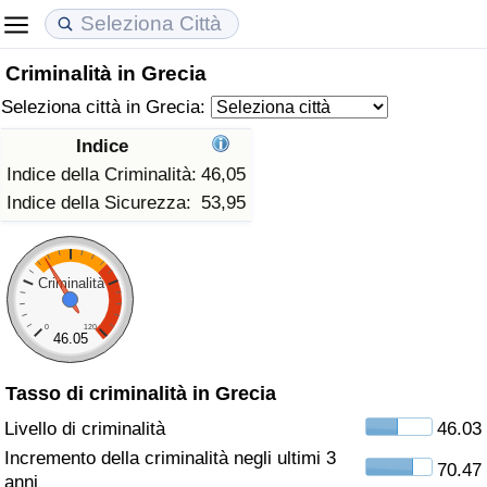
Criminalità in Grecia
Costo della vita
Prezzi degli immobili
Qualità della Vita
Seleziona città in Grecia:
Indice Del Costo Della Vita (corrente)
Indice del Prezzo delle Case (Corrente)
Indice della Qualità della Vita
Indice
Indice della Criminalità:
46,05
Indice Del Costo Della Vita
Indice del Prezzo delle Case
Indice della Qualità della Vita (Corrente)
Indice della Sicurezza:
53,95
Indice del Costo della Vita per Nazione
Indice del Prezzo delle Case per Nazione
Indice della qualità della vita per Paese
Criminalità
ad Aqaba
Criminalità
0
120
46.05
Indice del Tasso di Criminalità (Corrente)
Tasso di criminalità in Grecia
Indice della Criminalità
Livello di criminalità
46.03
Incremento della criminalità negli ultimi 3
70.47
Indice di criminalità per paese
anni