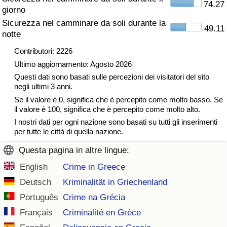
74.27
giorno
Traffico
Sicurezza nel camminare da soli durante la
49.11
notte
Indice del Traffico
Contributori: 2226
Indice del traffico (Corrente)
Ultimo aggiornamento: Agosto 2026
Questi dati sono basati sulle percezioni dei visitatori del sito
negli ultimi 3 anni.
Indice del traffico per Nazione
Se il valore è 0, significa che è percepito come molto basso. Se
il valore è 100, significa che è percepito come molto alto.
I nostri dati per ogni nazione sono basati su tutti gli inserimenti
per tutte le città di quella nazione.
Questa pagina in altre lingue:
English
Crime in Greece
Deutsch
Kriminalität in Griechenland
Português
Crime na Grécia
Français
Criminalité en Grèce