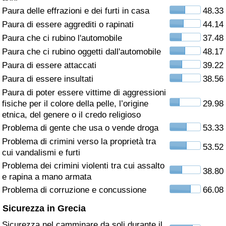
Paura delle effrazioni e dei furti in casa
48.33
Assistenza Sanitaria
Paura di essere aggrediti o rapinati
44.14
Paura che ci rubino l'automobile
37.48
Indice dell’Assistenza Sanitaria (Corrente)
Paura che ci rubino oggetti dall'automobile
48.17
Paura di essere attaccati
39.22
Indice dell’Assistenza Sanitaria
Paura di essere insultati
38.56
Paura di poter essere vittime di aggressioni
Indice dell’Assistenza Sanitaria per
fisiche per il colore della pelle, l’origine
29.98
Nazione
etnica, del genere o il credo religioso
Problema di gente che usa o vende droga
53.33
Inquinamento
Problema di crimini verso la proprietà tra
53.52
cui vandalismi e furti
Indice dell’Inquinamento (Corrente)
Problema dei crimini violenti tra cui assalto
38.80
e rapina a mano armata
Indice di inquinamento
Problema di corruzione e concussione
66.08
Sicurezza in Grecia
Indice dell’Inquinamento per Nazione
Sicurezza nel camminare da soli durante il