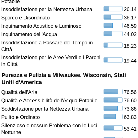
Potabile
Insoddisfazione per la Nettezza Urbana
26.14
Assistenza Sanitaria
Sporco e Disordinato
36.17
Inquinamento Acustico e Luminoso
46.59
Indice dell’Assistenza Sanitaria (Corrente)
Inquinamento dell'Acqua
44.02
Indice dell’Assistenza Sanitaria
Insoddisfazione a Passare del Tempo in
18.23
Città
Insoddisfazione per le Aree Verdi e i Parchi
Indice dell’Assistenza Sanitaria per
19.44
in Città
Nazione
Purezza e Pulizia a Milwaukee, Wisconsin, Stati
Inquinamento
Uniti d'America
Qualità dell'Aria
76.56
Indice dell’Inquinamento (Corrente)
Qualità e Accessibilità dell'Acqua Potabile
76.60
Soddisfazione per la Nettezza Urbana
73.86
Indice di inquinamento
Pulito e Ordinato
63.83
Silenzioso e nessun Problema con le Luci
Indice dell’Inquinamento per Nazione
53.41
Notturne