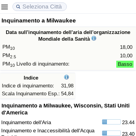
Inquinamento a Milwaukee
Costo della vita
Prezzi degli immobili
Qualità della Vita
Data sull'inquinamento dell'aria dell'organizzazione
Indice Del Costo Della Vita (corrente)
Indice del Prezzo delle Case (Corrente)
Indice della Qualità della Vita
Mondiale della Sanità
PM
18,00
10
Indice Del Costo Della Vita
Indice del Prezzo delle Case
Indice della Qualità della Vita (Corrente)
PM
10,00
2.5
PM
Livello di inquinamento:
Basso
10
Indice del Costo della Vita per Nazione
Indice del Prezzo delle Case per Nazione
Indice della qualità della vita per Paese
Indice
ad Aqaba
Criminalità
Indice di inquinamento:
31,98
Scala Inquinamento Esp.:
54,84
Indice del Tasso di Criminalità (Corrente)
Inquinamento a Milwaukee, Wisconsin, Stati Uniti
d'America
Indice della Criminalità
Inquinamento dell'Aria
23.44
Inquinamento e Inaccessibilità dell'Acqua
Indice di criminalità per paese
23.40