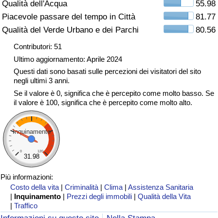
Qualità dell'Acqua
55.98
Traffico
Piacevole passare del tempo in Città
81.77
Qualità del Verde Urbano e dei Parchi
80.56
Indice del Traffico
Contributori: 51
Indice del traffico (Corrente)
Ultimo aggiornamento: Aprile 2024
Questi dati sono basati sulle percezioni dei visitatori del sito
negli ultimi 3 anni.
Indice del traffico per Nazione
Se il valore è 0, significa che è percepito come molto basso. Se
il valore è 100, significa che è percepito come molto alto.
Inquinamento
0
120
31.98
Più informazioni:
Costo della vita
|
Criminalità
|
Clima
|
Assistenza Sanitaria
|
Inquinamento
|
Prezzi degli immobili
|
Qualità della Vita
|
Traffico