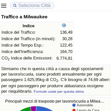
Traffico a Milwaukee
Costo della vita
Prezzi degli immobili
Qualità della Vita
Indice
Indice Del Costo Della Vita (corrente)
Indice del Prezzo delle Case (Corrente)
Indice della Qualità della Vita
Indice del Traffico:
136,49
Indice del Traffico (in minuti):
30,28
Indice Del Costo Della Vita
Indice del Prezzo delle Case
Indice della Qualità della Vita (Corrente)
Indice del Tempo Esp.:
122,45
Indice dell'Inefficienza:
164,70
Indice del Costo della Vita per Nazione
Indice del Prezzo delle Case per Nazione
Indice della qualità della vita per Paese
CO
Indice delle Emissioni:
6.774,81
2
Stimiamo che in questa città a causa degli spostamenti
ad Aqaba
Criminalità
per lavoro/scuola, siano prodotti annualmente per ogni
passeggero 1.625,95kg di CO
. C'è bisogno di 74,69 alberi
2
Indice del Tasso di Criminalità (Corrente)
per ogni passeggero per produrre abbastanza ossigeno
per riequilibrarlo.
Formule usate per questa stima
Indice della Criminalità
Principali mezzi di trasposto per lavoro/scuola a Milwa…
Automobile
Indice di criminalità per paese
Lavoro da Casa