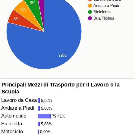
6%
Andare a Piedi
6%
Assistenza Sanitaria
Bicicletta
Bus/Filobus
6%
Indice dell’Assistenza Sanitaria (Corrente)
Indice dell’Assistenza Sanitaria
79%
Indice dell’Assistenza Sanitaria per
Nazione
Inquinamento
Principali Mezzi di Trasporto per il Lavoro o la
Scuola
Indice dell’Inquinamento (Corrente)
Lavoro da Casa
5,88%
Andare a Piedi
5,88%
Indice di inquinamento
Automobile
79,41%
Bicicletta
5,88%
Indice dell’Inquinamento per Nazione
Motociclo
0,00%