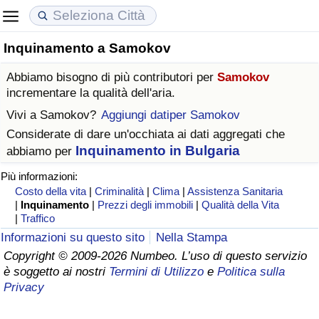
Inquinamento a Samokov
Costo della vita
Prezzi degli immobili
Qualità della Vita
Abbiamo bisogno di più contributori per
Samokov
Indice Del Costo Della Vita (corrente)
Indice del Prezzo delle Case (Corrente)
Indice della Qualità della Vita
incrementare la qualità dell'aria.
Vivi a
Samokov
?
Aggiungi datiper Samokov
Indice Del Costo Della Vita
Indice del Prezzo delle Case
Indice della Qualità della Vita (Corrente)
Considerate di dare un'occhiata ai dati aggregati che
Inquinamento in Bulgaria
abbiamo per
Indice del Costo della Vita per Nazione
Indice del Prezzo delle Case per Nazione
Indice della qualità della vita per Paese
Più informazioni:
Costo della vita
|
Criminalità
|
Clima
|
Assistenza Sanitaria
ad Aqaba
Criminalità
|
Inquinamento
|
Prezzi degli immobili
|
Qualità della Vita
|
Traffico
Indice del Tasso di Criminalità (Corrente)
Informazioni su questo sito
Nella Stampa
Copyright © 2009-2026 Numbeo. L’uso di questo servizio
è soggetto ai nostri
Termini di Utilizzo
e
Politica sulla
Indice della Criminalità
Privacy
Indice di criminalità per paese