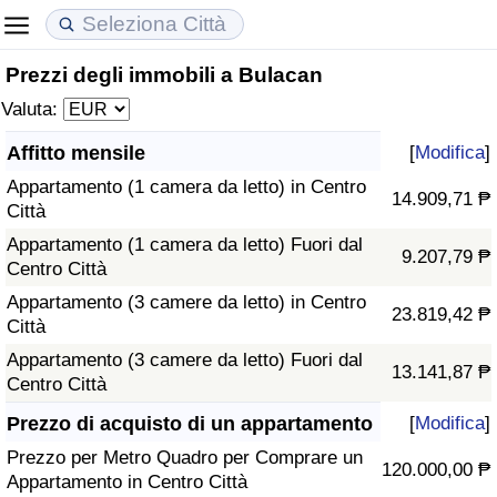
Prezzi degli immobili a Bulacan
Costo della vita
Prezzi degli immobili
Qualità della Vita
Valuta:
Indice Del Costo Della Vita (corrente)
Indice del Prezzo delle Case (Corrente)
Indice della Qualità della Vita
Affitto mensile
[
Modifica
]
Appartamento (1 camera da letto) in Centro
Indice Del Costo Della Vita
Indice del Prezzo delle Case
Indice della Qualità della Vita (Corrente)
14.909,71 ₱
Città
Appartamento (1 camera da letto) Fuori dal
Indice del Costo della Vita per Nazione
Indice del Prezzo delle Case per Nazione
Indice della qualità della vita per Paese
9.207,79 ₱
Centro Città
Appartamento (3 camere da letto) in Centro
ad Aqaba
Criminalità
23.819,42 ₱
Città
Appartamento (3 camere da letto) Fuori dal
Indice del Tasso di Criminalità (Corrente)
13.141,87 ₱
Centro Città
Indice della Criminalità
Prezzo di acquisto di un appartamento
[
Modifica
]
Prezzo per Metro Quadro per Comprare un
120.000,00 ₱
Indice di criminalità per paese
Appartamento in Centro Città