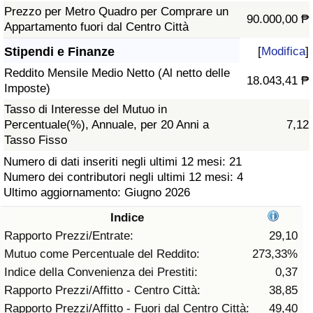
Prezzo per Metro Quadro per Comprare un
90.000,00 ₱
Assistenza Sanitaria
Appartamento fuori dal Centro Città
Stipendi e Finanze
[
Modifica
]
Indice dell’Assistenza Sanitaria (Corrente)
Reddito Mensile Medio Netto (Al netto delle
18.043,41 ₱
Imposte)
Indice dell’Assistenza Sanitaria
Tasso di Interesse del Mutuo in
Percentuale(%), Annuale, per 20 Anni a
7,12
Indice dell’Assistenza Sanitaria per
Tasso Fisso
Nazione
Numero di dati inseriti negli ultimi 12 mesi: 21
Numero dei contributori negli ultimi 12 mesi: 4
Inquinamento
Ultimo aggiornamento: Giugno 2026
Indice
Indice dell’Inquinamento (Corrente)
Rapporto Prezzi/Entrate:
29,10
Mutuo come Percentuale del Reddito:
273,33%
Indice di inquinamento
Indice della Convenienza dei Prestiti:
0,37
Rapporto Prezzi/Affitto - Centro Città:
38,85
Indice dell’Inquinamento per Nazione
Rapporto Prezzi/Affitto - Fuori dal Centro Città:
49,40