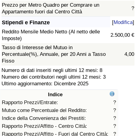
Prezzo per Metro Quadro per Comprare un
?
Assistenza Sanitaria
Appartamento fuori dal Centro Città
Stipendi e Finanze
[
Modifica
]
Indice dell’Assistenza Sanitaria (Corrente)
Reddito Mensile Medio Netto (Al netto delle
2.500,00 €
Imposte)
Indice dell’Assistenza Sanitaria
Tasso di Interesse del Mutuo in
Percentuale(%), Annuale, per 20 Anni a Tasso
4,00
Indice dell’Assistenza Sanitaria per
Fisso
Nazione
Numero di dati inseriti negli ultimi 12 mesi: 8
Numero dei contributori negli ultimi 12 mesi: 3
Inquinamento
Ultimo aggiornamento: Dicembre 2025
Indice
Indice dell’Inquinamento (Corrente)
Rapporto Prezzi/Entrate:
?
Mutuo come Percentuale del Reddito:
?
Indice di inquinamento
Indice della Convenienza dei Prestiti:
?
Rapporto Prezzi/Affitto - Centro Città:
?
Indice dell’Inquinamento per Nazione
Rapporto Prezzi/Affitto - Fuori dal Centro Città:
?