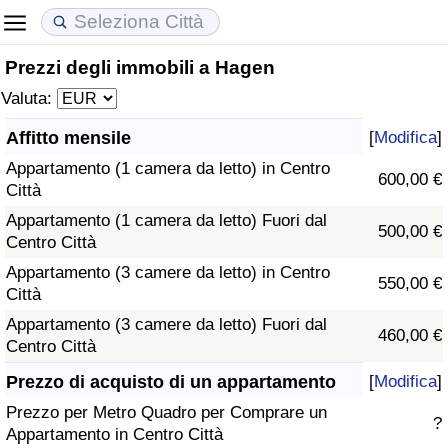
Prezzi degli immobili a Hagen
Costo della vita
Prezzi degli immobili
Qualità della Vita
Valuta:
Indice Del Costo Della Vita (corrente)
Indice del Prezzo delle Case (Corrente)
Indice della Qualità della Vita
Affitto mensile
[
Modifica
]
Appartamento (1 camera da letto) in Centro
Indice Del Costo Della Vita
Indice del Prezzo delle Case
Indice della Qualità della Vita (Corrente)
600,00 €
Città
Appartamento (1 camera da letto) Fuori dal
Indice del Costo della Vita per Nazione
Indice del Prezzo delle Case per Nazione
Indice della qualità della vita per Paese
500,00 €
Centro Città
Appartamento (3 camere da letto) in Centro
ad Aqaba
Criminalità
550,00 €
Città
Appartamento (3 camere da letto) Fuori dal
Indice del Tasso di Criminalità (Corrente)
460,00 €
Centro Città
Indice della Criminalità
Prezzo di acquisto di un appartamento
[
Modifica
]
Prezzo per Metro Quadro per Comprare un
?
Indice di criminalità per paese
Appartamento in Centro Città