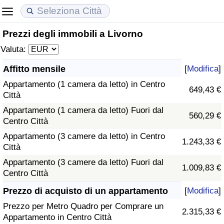
Prezzi degli immobili a Livorno
Costo della vita
Prezzi degli immobili
Qualità della Vita
Valuta:
Indice Del Costo Della Vita (corrente)
Indice del Prezzo delle Case (Corrente)
Indice della Qualità della Vita
Affitto mensile
[
Modifica
]
Appartamento (1 camera da letto) in Centro
Indice Del Costo Della Vita
Indice del Prezzo delle Case
Indice della Qualità della Vita (Corrente)
649,43 €
Città
Appartamento (1 camera da letto) Fuori dal
Indice del Costo della Vita per Nazione
Indice del Prezzo delle Case per Nazione
Indice della qualità della vita per Paese
560,29 €
Centro Città
Appartamento (3 camere da letto) in Centro
ad Aqaba
Criminalità
1.243,33 €
Città
Appartamento (3 camere da letto) Fuori dal
Indice del Tasso di Criminalità (Corrente)
1.009,83 €
Centro Città
Indice della Criminalità
Prezzo di acquisto di un appartamento
[
Modifica
]
Prezzo per Metro Quadro per Comprare un
2.315,33 €
Indice di criminalità per paese
Appartamento in Centro Città