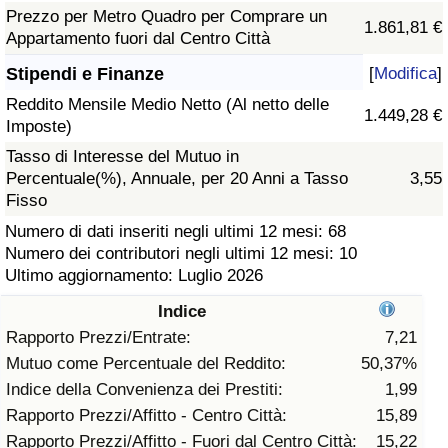
Prezzo per Metro Quadro per Comprare un
1.861,81 €
Assistenza Sanitaria
Appartamento fuori dal Centro Città
Stipendi e Finanze
[
Modifica
]
Indice dell’Assistenza Sanitaria (Corrente)
Reddito Mensile Medio Netto (Al netto delle
1.449,28 €
Imposte)
Indice dell’Assistenza Sanitaria
Tasso di Interesse del Mutuo in
Percentuale(%), Annuale, per 20 Anni a Tasso
3,55
Indice dell’Assistenza Sanitaria per
Fisso
Nazione
Numero di dati inseriti negli ultimi 12 mesi: 68
Numero dei contributori negli ultimi 12 mesi: 10
Inquinamento
Ultimo aggiornamento: Luglio 2026
Indice
Indice dell’Inquinamento (Corrente)
Rapporto Prezzi/Entrate:
7,21
Mutuo come Percentuale del Reddito:
50,37%
Indice di inquinamento
Indice della Convenienza dei Prestiti:
1,99
Rapporto Prezzi/Affitto - Centro Città:
15,89
Indice dell’Inquinamento per Nazione
Rapporto Prezzi/Affitto - Fuori dal Centro Città:
15,22