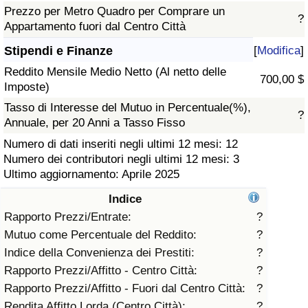
Prezzo per Metro Quadro per Comprare un
?
Assistenza Sanitaria
Appartamento fuori dal Centro Città
Stipendi e Finanze
[
Modifica
]
Indice dell’Assistenza Sanitaria (Corrente)
Reddito Mensile Medio Netto (Al netto delle
700,00 $
Imposte)
Indice dell’Assistenza Sanitaria
Tasso di Interesse del Mutuo in Percentuale(%),
?
Annuale, per 20 Anni a Tasso Fisso
Indice dell’Assistenza Sanitaria per
Numero di dati inseriti negli ultimi 12 mesi: 12
Nazione
Numero dei contributori negli ultimi 12 mesi: 3
Ultimo aggiornamento: Aprile 2025
Inquinamento
Indice
Indice dell’Inquinamento (Corrente)
Rapporto Prezzi/Entrate:
?
Mutuo come Percentuale del Reddito:
?
Indice di inquinamento
Indice della Convenienza dei Prestiti:
?
Rapporto Prezzi/Affitto - Centro Città:
?
Indice dell’Inquinamento per Nazione
Rapporto Prezzi/Affitto - Fuori dal Centro Città:
?
Rendita Affitto Lorda (Centro Città):
?