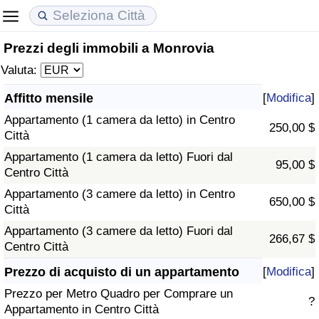
Prezzi degli immobili a Monrovia
Costo della vita
Prezzi degli immobili
Qualità della Vita
Valuta:
Indice Del Costo Della Vita (corrente)
Indice del Prezzo delle Case (Corrente)
Indice della Qualità della Vita
Affitto mensile
[
Modifica
]
Appartamento (1 camera da letto) in Centro
Indice Del Costo Della Vita
Indice del Prezzo delle Case
Indice della Qualità della Vita (Corrente)
250,00 $
Città
Appartamento (1 camera da letto) Fuori dal
Indice del Costo della Vita per Nazione
Indice del Prezzo delle Case per Nazione
Indice della qualità della vita per Paese
95,00 $
Centro Città
Appartamento (3 camere da letto) in Centro
ad Aqaba
Criminalità
650,00 $
Città
Appartamento (3 camere da letto) Fuori dal
Indice del Tasso di Criminalità (Corrente)
266,67 $
Centro Città
Indice della Criminalità
Prezzo di acquisto di un appartamento
[
Modifica
]
Prezzo per Metro Quadro per Comprare un
?
Indice di criminalità per paese
Appartamento in Centro Città