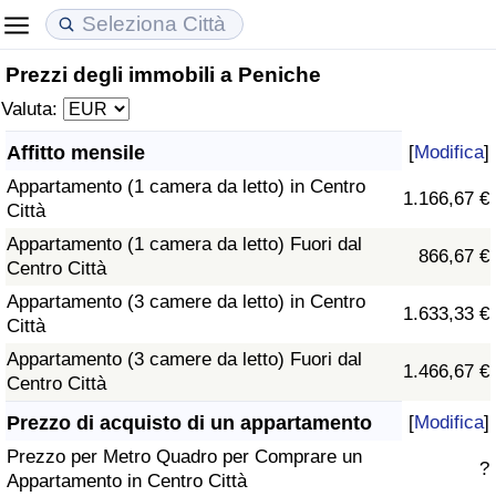
Prezzi degli immobili a Peniche
Costo della vita
Prezzi degli immobili
Qualità della Vita
Valuta:
Indice Del Costo Della Vita (corrente)
Indice del Prezzo delle Case (Corrente)
Indice della Qualità della Vita
Affitto mensile
[
Modifica
]
Appartamento (1 camera da letto) in Centro
Indice Del Costo Della Vita
Indice del Prezzo delle Case
Indice della Qualità della Vita (Corrente)
1.166,67 €
Città
Appartamento (1 camera da letto) Fuori dal
Indice del Costo della Vita per Nazione
Indice del Prezzo delle Case per Nazione
Indice della qualità della vita per Paese
866,67 €
Centro Città
Appartamento (3 camere da letto) in Centro
ad Aqaba
Criminalità
1.633,33 €
Città
Appartamento (3 camere da letto) Fuori dal
Indice del Tasso di Criminalità (Corrente)
1.466,67 €
Centro Città
Indice della Criminalità
Prezzo di acquisto di un appartamento
[
Modifica
]
Prezzo per Metro Quadro per Comprare un
?
Indice di criminalità per paese
Appartamento in Centro Città