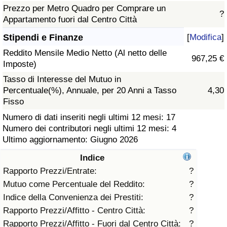
Prezzo per Metro Quadro per Comprare un
?
Assistenza Sanitaria
Appartamento fuori dal Centro Città
Stipendi e Finanze
[
Modifica
]
Indice dell’Assistenza Sanitaria (Corrente)
Reddito Mensile Medio Netto (Al netto delle
967,25 €
Imposte)
Indice dell’Assistenza Sanitaria
Tasso di Interesse del Mutuo in
Percentuale(%), Annuale, per 20 Anni a Tasso
4,30
Indice dell’Assistenza Sanitaria per
Fisso
Nazione
Numero di dati inseriti negli ultimi 12 mesi: 17
Numero dei contributori negli ultimi 12 mesi: 4
Inquinamento
Ultimo aggiornamento: Giugno 2026
Indice
Indice dell’Inquinamento (Corrente)
Rapporto Prezzi/Entrate:
?
Mutuo come Percentuale del Reddito:
?
Indice di inquinamento
Indice della Convenienza dei Prestiti:
?
Rapporto Prezzi/Affitto - Centro Città:
?
Indice dell’Inquinamento per Nazione
Rapporto Prezzi/Affitto - Fuori dal Centro Città:
?