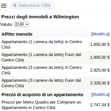
Prezzi degli immobili a Wilmington
Costo della vita
Prezzi degli immobili
Qualità della Vita
Valuta:
Indice Del Costo Della Vita (corrente)
Indice del Prezzo delle Case (Corrente)
Indice della Qualità della Vita
Affitto mensile
[
Modifica
]
Appartamento (1 camera da letto) in Centro
Indice Del Costo Della Vita
Indice del Prezzo delle Case
Indice della Qualità della Vita (Corrente)
1.850,00 $
Città
Appartamento (1 camera da letto) Fuori dal
Indice del Costo della Vita per Nazione
Indice del Prezzo delle Case per Nazione
Indice della qualità della vita per Paese
1.600,00 $
Centro Città
Appartamento (3 camere da letto) in Centro
ad Aqaba
Criminalità
2.925,00 $
Città
Appartamento (3 camere da letto) Fuori dal
Indice del Tasso di Criminalità (Corrente)
2.329,00 $
Centro Città
Indice della Criminalità
Prezzo di acquisto di un appartamento
[
Modifica
]
Prezzo per Metro Quadro per Comprare un
2.747,34 $
Indice di criminalità per paese
Appartamento in Centro Città