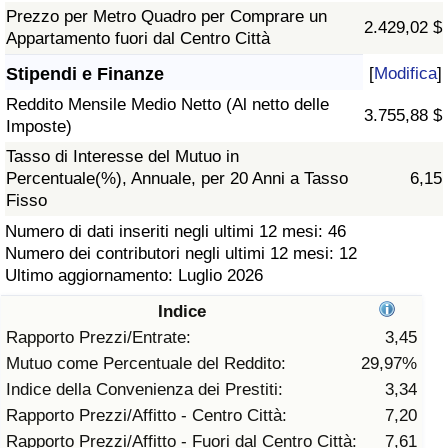
Prezzo per Metro Quadro per Comprare un
2.429,02 $
Assistenza Sanitaria
Appartamento fuori dal Centro Città
Stipendi e Finanze
[
Modifica
]
Indice dell’Assistenza Sanitaria (Corrente)
Reddito Mensile Medio Netto (Al netto delle
3.755,88 $
Imposte)
Indice dell’Assistenza Sanitaria
Tasso di Interesse del Mutuo in
Percentuale(%), Annuale, per 20 Anni a Tasso
6,15
Indice dell’Assistenza Sanitaria per
Fisso
Nazione
Numero di dati inseriti negli ultimi 12 mesi: 46
Numero dei contributori negli ultimi 12 mesi: 12
Inquinamento
Ultimo aggiornamento: Luglio 2026
Indice
Indice dell’Inquinamento (Corrente)
Rapporto Prezzi/Entrate:
3,45
Mutuo come Percentuale del Reddito:
29,97%
Indice di inquinamento
Indice della Convenienza dei Prestiti:
3,34
Rapporto Prezzi/Affitto - Centro Città:
7,20
Indice dell’Inquinamento per Nazione
Rapporto Prezzi/Affitto - Fuori dal Centro Città:
7,61