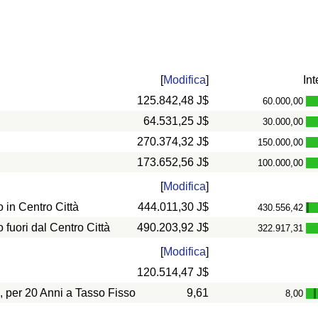
[
Modifica
]
Int
125.842,48 J$
60.000,00
64.531,25 J$
30.000,00
270.374,32 J$
150.000,00
173.652,56 J$
100.000,00
[
Modifica
]
in Centro Città
444.011,30 J$
430.556,42
-
uori dal Centro Città
490.203,92 J$
322.917,31
[
Modifica
]
120.514,47 J$
, per 20 Anni a Tasso Fisso
9,61
8,00
-