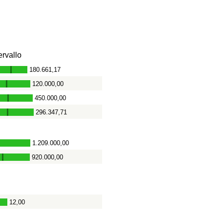
ervallo
180.661,17
-
120.000,00
-
450.000,00
-
296.347,71
-
1.209.000,00
920.000,00
-
12,00