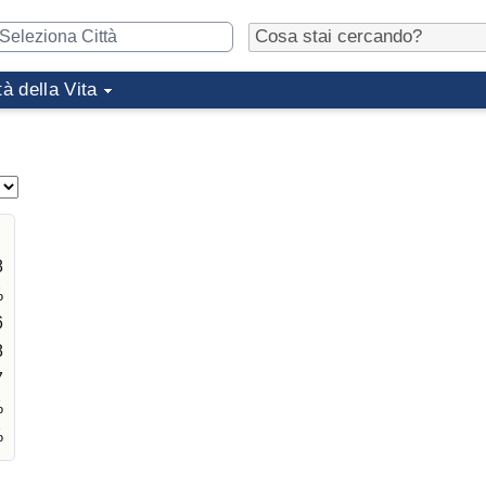
tà della Vita
8
%
6
8
7
%
%