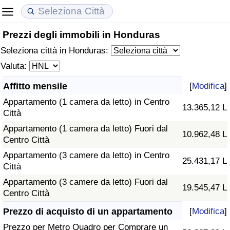
Prezzi degli immobili in Honduras
Costo della vita
Prezzi degli immobili
Qualità della Vita
Seleziona città in Honduras:
Indice Del Costo Della Vita (corrente)
Indice del Prezzo delle Case (Corrente)
Indice della Qualità della Vita
Valuta:
Affitto mensile
[
Modifica
]
Indice Del Costo Della Vita
Indice del Prezzo delle Case
Indice della Qualità della Vita (Corrente)
Appartamento (1 camera da letto) in Centro
13.365,12 L
Città
Indice del Costo della Vita per Nazione
Indice del Prezzo delle Case per Nazione
Indice della qualità della vita per Paese
Appartamento (1 camera da letto) Fuori dal
10.962,48 L
Centro Città
ad Aqaba
Criminalità
Appartamento (3 camere da letto) in Centro
25.431,17 L
Città
Indice del Tasso di Criminalità (Corrente)
Appartamento (3 camere da letto) Fuori dal
19.545,47 L
Centro Città
Indice della Criminalità
Prezzo di acquisto di un appartamento
[
Modifica
]
Indice di criminalità per paese
Prezzo per Metro Quadro per Comprare un