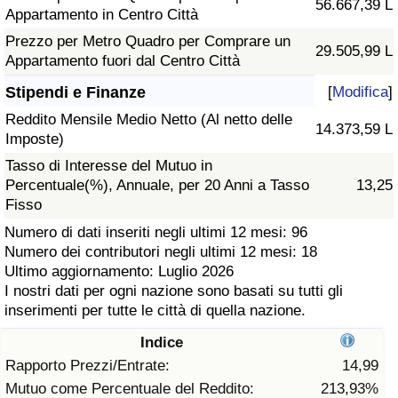
56.667,39 L
Appartamento in Centro Città
Assistenza Sanitaria
Prezzo per Metro Quadro per Comprare un
29.505,99 L
Appartamento fuori dal Centro Città
Indice dell’Assistenza Sanitaria (Corrente)
Stipendi e Finanze
[
Modifica
]
Reddito Mensile Medio Netto (Al netto delle
Indice dell’Assistenza Sanitaria
14.373,59 L
Imposte)
Tasso di Interesse del Mutuo in
Indice dell’Assistenza Sanitaria per
Percentuale(%), Annuale, per 20 Anni a Tasso
13,25
Nazione
Fisso
Numero di dati inseriti negli ultimi 12 mesi: 96
Inquinamento
Numero dei contributori negli ultimi 12 mesi: 18
Ultimo aggiornamento: Luglio 2026
Indice dell’Inquinamento (Corrente)
I nostri dati per ogni nazione sono basati su tutti gli
inserimenti per tutte le città di quella nazione.
Indice di inquinamento
Indice
Rapporto Prezzi/Entrate:
14,99
Indice dell’Inquinamento per Nazione
Mutuo come Percentuale del Reddito:
213,93%