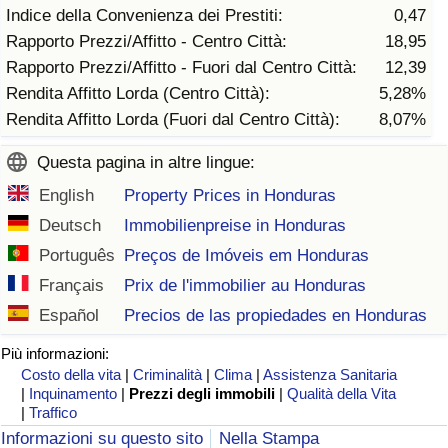
Indice della Convenienza dei Prestiti:
0,47
Traffico
Rapporto Prezzi/Affitto - Centro Città:
18,95
Rapporto Prezzi/Affitto - Fuori dal Centro Città:
12,39
Indice del Traffico
Rendita Affitto Lorda (Centro Città):
5,28%
Rendita Affitto Lorda (Fuori dal Centro Città):
8,07%
Indice del traffico (Corrente)
Questa pagina in altre lingue:
Indice del traffico per Nazione
English
Property Prices in Honduras
Deutsch
Immobilienpreise in Honduras
Português
Preços de Imóveis em Honduras
Français
Prix de l'immobilier au Honduras
Español
Precios de las propiedades en Honduras
Più informazioni:
Costo della vita
|
Criminalità
|
Clima
|
Assistenza Sanitaria
|
Inquinamento
|
Prezzi degli immobili
|
Qualità della Vita
|
Traffico
Informazioni su questo sito
Nella Stampa