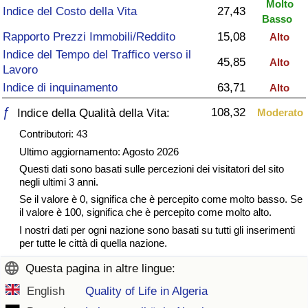
Molto
Indice del Costo della Vita
27,43
Basso
Assistenza Sanitaria
Rapporto Prezzi Immobili/Reddito
15,08
Alto
Indice del Tempo del Traffico verso il
Indice dell’Assistenza Sanitaria (Corrente)
45,85
Alto
Lavoro
Indice di inquinamento
63,71
Alto
Indice dell’Assistenza Sanitaria
ƒ
108,32
Indice della Qualità della Vita:
Moderato
Indice dell’Assistenza Sanitaria per
Contributori: 43
Nazione
Ultimo aggiornamento: Agosto 2026
Questi dati sono basati sulle percezioni dei visitatori del sito
Inquinamento
negli ultimi 3 anni.
Se il valore è 0, significa che è percepito come molto basso. Se
il valore è 100, significa che è percepito come molto alto.
Indice dell’Inquinamento (Corrente)
I nostri dati per ogni nazione sono basati su tutti gli inserimenti
per tutte le città di quella nazione.
Indice di inquinamento
Questa pagina in altre lingue:
Indice dell’Inquinamento per Nazione
English
Quality of Life in Algeria