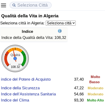
Qualità della Vita in Algeria
Costo della vita
Prezzi degli immobili
Qualità della Vita
Seleziona città in Algeria:
Indice Del Costo Della Vita (corrente)
Indice del Prezzo delle Case (Corrente)
Indice della Qualità della Vita
Indice
Indice della Qualità della Vita:
108,32
Indice Del Costo Della Vita
Indice del Prezzo delle Case
Indice della Qualità della Vita (Corrente)
Indice del Costo della Vita per Nazione
Indice del Prezzo delle Case per Nazione
Indice della qualità della vita per Paese
Qualità
ad Aqaba
Criminalità
0
240
108.32
Molto
Indice del Tasso di Criminalità (Corrente)
indice del Potere di Acquisto
37,40
Basso
Indice della Sicurezza
47,22
Moderato
Indice della Criminalità
Indice dell’Assistenza Sanitaria
54,66
Moderato
Indice del Clima
93,30
Molto Alto
Indice di criminalità per paese