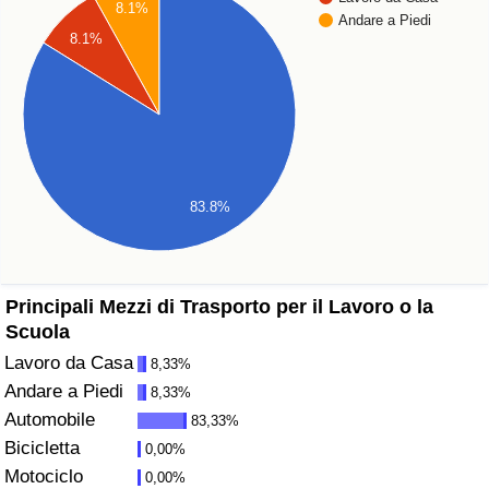
8.1%
Andare a Piedi
Assistenza Sanitaria
8.1%
Indice dell’Assistenza Sanitaria (Corrente)
Indice dell’Assistenza Sanitaria
Indice dell’Assistenza Sanitaria per
83.8%
Nazione
Inquinamento
Principali Mezzi di Trasporto per il Lavoro o la
Scuola
Indice dell’Inquinamento (Corrente)
Lavoro da Casa
8,33%
Andare a Piedi
8,33%
Indice di inquinamento
Automobile
83,33%
Bicicletta
0,00%
Indice dell’Inquinamento per Nazione
Motociclo
0,00%