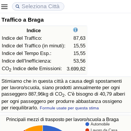
Traffico a Braga
Costo della vita
Prezzi degli immobili
Qualità della Vita
Indice
Indice Del Costo Della Vita (corrente)
Indice del Prezzo delle Case (Corrente)
Indice della Qualità della Vita
Indice del Traffico:
87,63
Indice del Traffico (in minuti):
15,55
Indice Del Costo Della Vita
Indice del Prezzo delle Case
Indice della Qualità della Vita (Corrente)
Indice del Tempo Esp.:
15,55
Indice dell'Inefficienza:
53,56
Indice del Costo della Vita per Nazione
Indice del Prezzo delle Case per Nazione
Indice della qualità della vita per Paese
CO
Indice delle Emissioni:
3.699,82
2
Stimiamo che in questa città a causa degli spostamenti
ad Aqaba
Criminalità
per lavoro/scuola, siano prodotti annualmente per ogni
passeggero 887,96kg di CO
. C'è bisogno di 40,79 alberi
2
Indice del Tasso di Criminalità (Corrente)
per ogni passeggero per produrre abbastanza ossigeno
per riequilibrarlo.
Formule usate per questa stima
Indice della Criminalità
Principali mezzi di trasposto per lavoro/scuola a Braga
Automobile
Indice di criminalità per paese
Lavoro da Casa