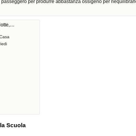
ni passeggero per produrre abbastanza ossigeno per riequilibrarl
lotte,…
e
 Casa
iedi
 la Scuola