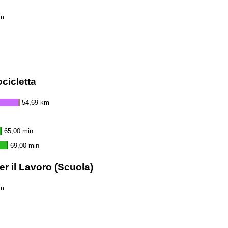
km
cicletta
54,69 km
65,00 min
69,00 min
r il Lavoro (Scuola)
km