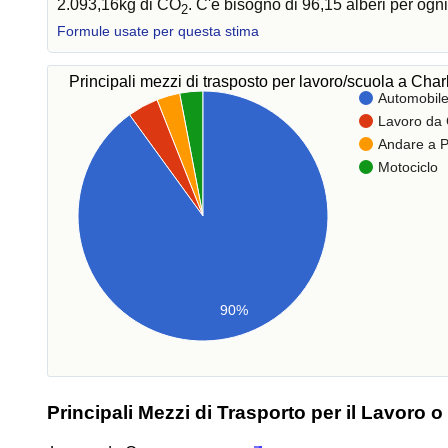
2.093,16kg di CO
. C'è bisogno di 96,15 alberi per og
2
Formule usate per questa stima
Principali mezzi di trasposto per lavoro/scuola a Char
Automobil
Lavoro da
Andare a P
Motociclo
90%
Principali Mezzi di Trasporto per il Lavoro o