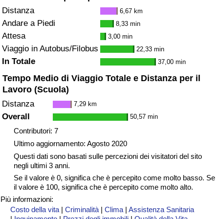
Traffico
Distanza
6,67 km
Andare a Piedi
8,33 min
Indice del Traffico
Attesa
3,00 min
Viaggio in Autobus/Filobus
22,33 min
Indice del traffico (Corrente)
In Totale
37,00 min
Tempo Medio di Viaggio Totale e Distanza per il
Indice del traffico per Nazione
Lavoro (Scuola)
Distanza
7,29 km
Overall
50,57 min
Contributori: 7
Ultimo aggiornamento: Agosto 2020
Questi dati sono basati sulle percezioni dei visitatori del sito
negli ultimi 3 anni.
Se il valore è 0, significa che è percepito come molto basso. Se
il valore è 100, significa che è percepito come molto alto.
Più informazioni:
Costo della vita
|
Criminalità
|
Clima
|
Assistenza Sanitaria
|
Inquinamento
|
Prezzi degli immobili
|
Qualità della Vita