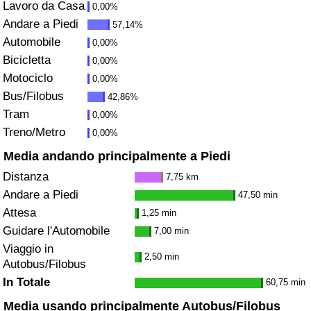
Lavoro da Casa
0,00%
Andare a Piedi
Assistenza Sanitaria
57,14%
Automobile
0,00%
Indice dell’Assistenza Sanitaria (Corrente)
Bicicletta
0,00%
Motociclo
0,00%
Indice dell’Assistenza Sanitaria
Bus/Filobus
42,86%
Tram
0,00%
Indice dell’Assistenza Sanitaria per
Treno/Metro
0,00%
Nazione
Media andando principalmente a Piedi
Distanza
7,75 km
Inquinamento
Andare a Piedi
47,50 min
Attesa
1,25 min
Indice dell’Inquinamento (Corrente)
Guidare l'Automobile
7,00 min
Viaggio in
Indice di inquinamento
2,50 min
Autobus/Filobus
In Totale
60,75 min
Indice dell’Inquinamento per Nazione
Media usando principalmente Autobus/Filobus