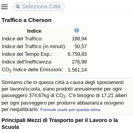
Traffico a Cherson
Costo della vita
Prezzi degli immobili
Qualità della Vita
Indice
Indice Del Costo Della Vita (corrente)
Indice del Prezzo delle Case (Corrente)
Indice della Qualità della Vita
Indice del Traffico:
188,94
Indice del Traffico (in minuti):
50,57
Indice Del Costo Della Vita
Indice del Prezzo delle Case
Indice della Qualità della Vita (Corrente)
Indice del Tempo Esp.:
6.759,83
Indice dell'Inefficienza:
276,98
Indice del Costo della Vita per Nazione
Indice del Prezzo delle Case per Nazione
Indice della qualità della vita per Paese
CO
Indice delle Emissioni:
1.561,14
2
Stimiamo che in questa città a causa degli spostamenti
ad Aqaba
Criminalità
per lavoro/scuola, siano prodotti annualmente per ogni
passeggero 374,67kg di CO
. C'è bisogno di 17,21 alberi
2
Indice del Tasso di Criminalità (Corrente)
per ogni passeggero per produrre abbastanza ossigeno
per riequilibrarlo.
Formule usate per questa stima
Indice della Criminalità
Principali Mezzi di Trasporto per il Lavoro o la
Scuola
Indice di criminalità per paese