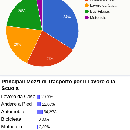
Lavoro da Casa
Assistenza Sanitaria
20%
Bus/Filobus
34%
Motociclo
Indice dell’Assistenza Sanitaria (Corrente)
Indice dell’Assistenza Sanitaria
20%
Indice dell’Assistenza Sanitaria per Nazione
23%
Inquinamento
Principali Mezzi di Trasporto per il Lavoro o la
Indice dell’Inquinamento (Corrente)
Scuola
Lavoro da Casa
20,00%
Indice di inquinamento
Andare a Piedi
22,86%
Automobile
34,29%
Indice dell’Inquinamento per Nazione
Bicicletta
0,00%
Motociclo
2,86%
Traffico