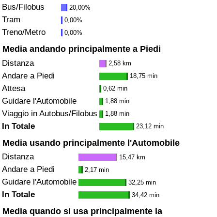
Bus/Filobus
20,00%
Tram
0,00%
Indice del Traffico
Treno/Metro
0,00%
Indice del traffico (Corrente)
Media andando principalmente a Piedi
Distanza
2,58 km
Indice del traffico per Nazione
Andare a Piedi
18,75 min
Attesa
0,62 min
Guidare l'Automobile
1,88 min
Viaggio in Autobus/Filobus
1,88 min
In Totale
23,12 min
Media usando principalmente l'Automobile
Distanza
15,47 km
Andare a Piedi
2,17 min
Guidare l'Automobile
32,25 min
In Totale
34,42 min
Media quando si usa principalmente la