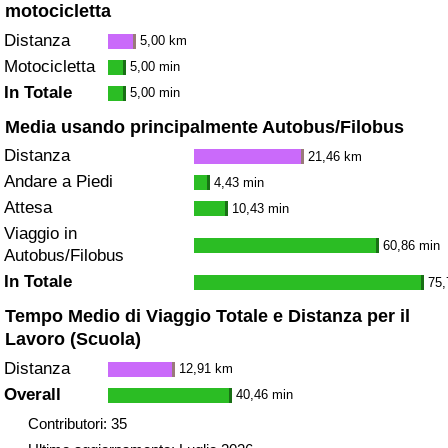
motocicletta
Distanza
5,00 km
Motocicletta
5,00 min
In Totale
5,00 min
Media usando principalmente Autobus/Filobus
Distanza
21,46 km
Andare a Piedi
4,43 min
Attesa
10,43 min
Viaggio in
60,86 min
Autobus/Filobus
In Totale
75,
Tempo Medio di Viaggio Totale e Distanza per il
Lavoro (Scuola)
Distanza
12,91 km
Overall
40,46 min
Contributori: 35