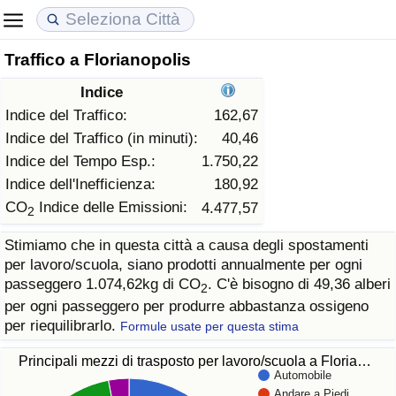
Traffico a Florianopolis
Costo della vita
Prezzi degli immobili
Qualità della Vita
Indice
Indice Del Costo Della Vita (corrente)
Indice del Prezzo delle Case (Corrente)
Indice della Qualità della Vita
Indice del Traffico:
162,67
Indice del Traffico (in minuti):
40,46
Indice Del Costo Della Vita
Indice del Prezzo delle Case
Indice della Qualità della Vita (Corrente)
Indice del Tempo Esp.:
1.750,22
Indice dell'Inefficienza:
180,92
Indice del Costo della Vita per Nazione
Indice del Prezzo delle Case per Nazione
Indice della qualità della vita per Paese
CO
Indice delle Emissioni:
4.477,57
2
Stimiamo che in questa città a causa degli spostamenti
ad Aqaba
Criminalità
per lavoro/scuola, siano prodotti annualmente per ogni
passeggero 1.074,62kg di CO
. C'è bisogno di 49,36 alberi
2
Indice del Tasso di Criminalità (Corrente)
per ogni passeggero per produrre abbastanza ossigeno
per riequilibrarlo.
Formule usate per questa stima
Indice della Criminalità
Principali mezzi di trasposto per lavoro/scuola a Floria…
Automobile
Indice di criminalità per paese
Andare a Piedi