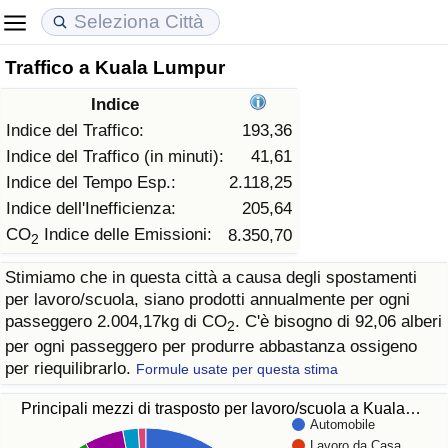
Traffico a Kuala Lumpur
Costo della vita
Prezzi degli immobili
Qualità della Vita
Indice
Indice Del Costo Della Vita (corrente)
Indice del Prezzo delle Case (Corrente)
Indice della Qualità della Vita
Indice del Traffico:
193,36
Indice del Traffico (in minuti):
41,61
Indice Del Costo Della Vita
Indice del Prezzo delle Case
Indice della Qualità della Vita (Corrente)
Indice del Tempo Esp.:
2.118,25
Indice dell'Inefficienza:
205,64
Indice del Costo della Vita per Nazione
Indice del Prezzo delle Case per Nazione
Indice della qualità della vita per Paese
CO
Indice delle Emissioni:
8.350,70
2
Stimiamo che in questa città a causa degli spostamenti
ad Aqaba
Criminalità
per lavoro/scuola, siano prodotti annualmente per ogni
passeggero 2.004,17kg di CO
. C'è bisogno di 92,06 alberi
2
Indice del Tasso di Criminalità (Corrente)
per ogni passeggero per produrre abbastanza ossigeno
per riequilibrarlo.
Formule usate per questa stima
Indice della Criminalità
Principali mezzi di trasposto per lavoro/scuola a Kuala…
Automobile
Indice di criminalità per paese
Lavoro da Casa