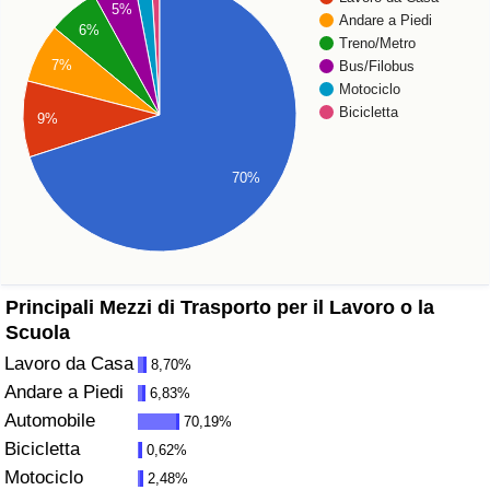
5%
Andare a Piedi
6%
Assistenza Sanitaria
Treno/Metro
7%
Bus/Filobus
Motociclo
Indice dell’Assistenza Sanitaria (Corrente)
Bicicletta
9%
Indice dell’Assistenza Sanitaria
70%
Indice dell’Assistenza Sanitaria per
Nazione
Inquinamento
Principali Mezzi di Trasporto per il Lavoro o la
Scuola
Indice dell’Inquinamento (Corrente)
Lavoro da Casa
8,70%
Andare a Piedi
6,83%
Indice di inquinamento
Automobile
70,19%
Bicicletta
0,62%
Indice dell’Inquinamento per Nazione
Motociclo
2,48%