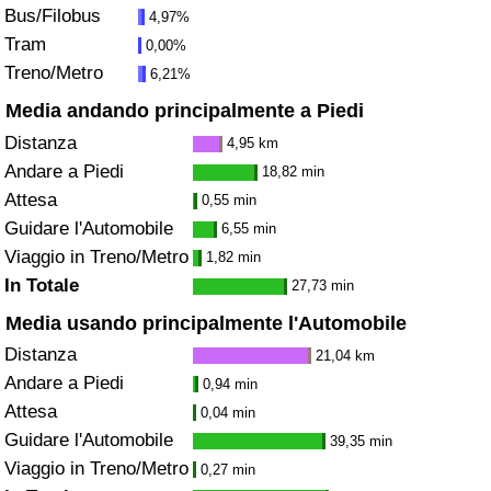
Bus/Filobus
4,97%
Traffico
Tram
0,00%
Treno/Metro
6,21%
Indice del Traffico
Media andando principalmente a Piedi
Indice del traffico (Corrente)
Distanza
4,95 km
Andare a Piedi
18,82 min
Indice del traffico per Nazione
Attesa
0,55 min
Guidare l'Automobile
6,55 min
Viaggio in Treno/Metro
1,82 min
In Totale
27,73 min
Media usando principalmente l'Automobile
Distanza
21,04 km
Andare a Piedi
0,94 min
Attesa
0,04 min
Guidare l'Automobile
39,35 min
Viaggio in Treno/Metro
0,27 min