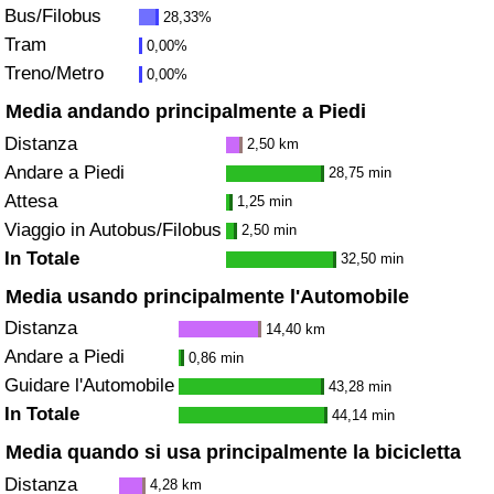
Bus/Filobus
28,33%
Tram
0,00%
Indice del Traffico
Treno/Metro
0,00%
Indice del traffico (Corrente)
Media andando principalmente a Piedi
Distanza
2,50 km
Indice del traffico per Nazione
Andare a Piedi
28,75 min
Attesa
1,25 min
Viaggio in Autobus/Filobus
2,50 min
In Totale
32,50 min
Media usando principalmente l'Automobile
Distanza
14,40 km
Andare a Piedi
0,86 min
Guidare l'Automobile
43,28 min
In Totale
44,14 min
Media quando si usa principalmente la bicicletta
Distanza
4,28 km