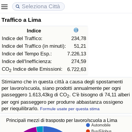
Traffico a Lima
Costo della vita
Prezzi degli immobili
Qualità della Vita
Indice
Indice Del Costo Della Vita (corrente)
Indice del Prezzo delle Case (Corrente)
Indice della Qualità della Vita
Indice del Traffico:
234,78
Indice del Traffico (in minuti):
51,21
Indice Del Costo Della Vita
Indice del Prezzo delle Case
Indice della Qualità della Vita (Corrente)
Indice del Tempo Esp.:
7.226,13
Indice dell'Inefficienza:
274,59
Indice del Costo della Vita per Nazione
Indice del Prezzo delle Case per Nazione
Indice della qualità della vita per Paese
CO
Indice delle Emissioni:
6.722,63
2
Stimiamo che in questa città a causa degli spostamenti
ad Aqaba
Criminalità
per lavoro/scuola, siano prodotti annualmente per ogni
passeggero 1.613,43kg di CO
. C'è bisogno di 74,11 alberi
2
Indice del Tasso di Criminalità (Corrente)
per ogni passeggero per produrre abbastanza ossigeno
per riequilibrarlo.
Formule usate per questa stima
Indice della Criminalità
Principali mezzi di trasposto per lavoro/scuola a Lima
Automobile
Indice di criminalità per paese
Bus/Filobus