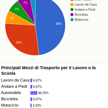
7%
Lavoro da Casa
Assistenza Sanitaria
7%
Andare a Piedi
Bicicletta
7%
Motociclo
Indice dell’Assistenza Sanitaria (Corrente)
48%
Indice dell’Assistenza Sanitaria
28%
Indice dell’Assistenza Sanitaria per Nazione
Inquinamento
Principali Mezzi di Trasporto per il Lavoro o la
Indice dell’Inquinamento (Corrente)
Scuola
Lavoro da Casa
6,67%
Indice di inquinamento
Andare a Piedi
6,67%
Automobile
48,33%
Indice dell’Inquinamento per Nazione
Bicicletta
6,67%
Motociclo
3,33%
Traffico