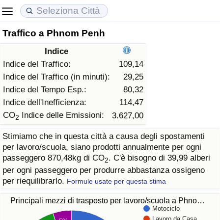
Traffico a Phnom Penh
Costo della vita
Prezzi degli immobili
Qualità della Vita
Indice
Indice Del Costo Della Vita (corrente)
Indice del Prezzo delle Case (Corrente)
Indice della Qualità della Vita
Indice del Traffico:
109,14
Indice del Traffico (in minuti):
29,25
Indice Del Costo Della Vita
Indice del Prezzo delle Case
Indice della Qualità della Vita (Corrente)
Indice del Tempo Esp.:
80,32
Indice dell'Inefficienza:
114,47
Indice del Costo della Vita per Nazione
Indice del Prezzo delle Case per Nazione
Indice della qualità della vita per Paese
CO
Indice delle Emissioni:
3.627,00
2
Stimiamo che in questa città a causa degli spostamenti
ad Aqaba
Criminalità
per lavoro/scuola, siano prodotti annualmente per ogni
passeggero 870,48kg di CO
. C'è bisogno di 39,99 alberi
2
Indice del Tasso di Criminalità (Corrente)
per ogni passeggero per produrre abbastanza ossigeno
per riequilibrarlo.
Formule usate per questa stima
Indice della Criminalità
Principali mezzi di trasposto per lavoro/scuola a Phno…
Motociclo
Indice di criminalità per paese
Lavoro da Casa