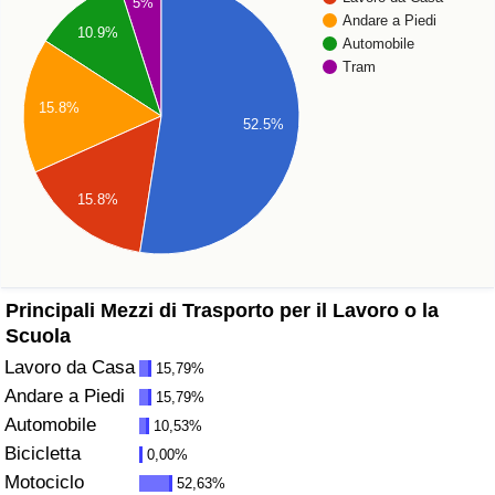
5%
Andare a Piedi
10.9%
Assistenza Sanitaria
Automobile
Tram
Indice dell’Assistenza Sanitaria (Corrente)
15.8%
52.5%
Indice dell’Assistenza Sanitaria
15.8%
Indice dell’Assistenza Sanitaria per
Nazione
Inquinamento
Principali Mezzi di Trasporto per il Lavoro o la
Scuola
Indice dell’Inquinamento (Corrente)
Lavoro da Casa
15,79%
Andare a Piedi
15,79%
Indice di inquinamento
Automobile
10,53%
Bicicletta
0,00%
Indice dell’Inquinamento per Nazione
Motociclo
52,63%