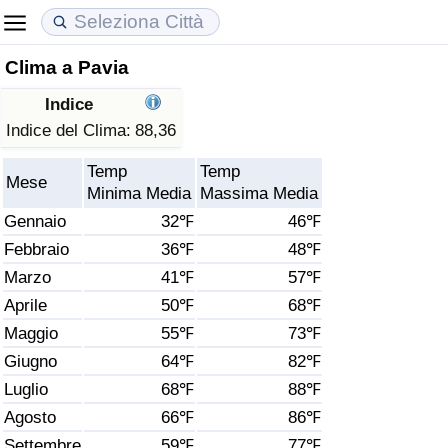
Clima a Pavia
Costo della vita
Prezzi degli immobili
Qualità della Vita
Indice
Indice Del Costo Della Vita (corrente)
Indice del Prezzo delle Case (Corrente)
Indice della Qualità della Vita
Indice del Clima:
88,36
Temp
Temp
Indice Del Costo Della Vita
Indice del Prezzo delle Case
Indice della Qualità della Vita (Corrente)
Mese
Minima Media
Massima Media
Gennaio
32℉
46℉
Indice del Costo della Vita per Nazione
Indice del Prezzo delle Case per Nazione
Indice della qualità della vita per Paese
Febbraio
36℉
48℉
Marzo
41℉
57℉
ad Aqaba
Criminalità
Aprile
50℉
68℉
Indice del Tasso di Criminalità (Corrente)
Maggio
55℉
73℉
Giugno
64℉
82℉
Indice della Criminalità
Luglio
68℉
88℉
Agosto
66℉
86℉
Indice di criminalità per paese
Settembre
59℉
77℉