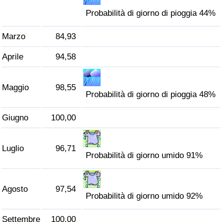
Traffico
Probabilità di giorno di pioggia 44%
Indice del Traffico
Marzo
84,93
Aprile
94,58
Indice del traffico (Corrente)
Indice del traffico per Nazione
Maggio
98,55
Probabilità di giorno di pioggia 48%
Giugno
100,00
Luglio
96,71
Probabilità di giorno umido 91%
Agosto
97,54
Probabilità di giorno umido 92%
Settembre
100,00