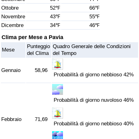
Ottobre
52℉
66℉
Assistenza Sanitaria
Novembre
43℉
55℉
Dicembre
34℉
46℉
Indice dell’Assistenza Sanitaria (Corrente)
Clima per Mese a Pavia
Indice dell’Assistenza Sanitaria
Punteggio
Quadro Generale delle Condizioni
Mese
del Clima
del Tempo
Indice dell’Assistenza Sanitaria per
Nazione
Gennaio
58,96
Probabilità di giorno nebbioso 42%
Inquinamento
Indice dell’Inquinamento (Corrente)
Probabilità di giorno nuvoloso 46%
Indice di inquinamento
Febbraio
71,69
Probabilità di giorno nebbioso 40%
Indice dell’Inquinamento per Nazione