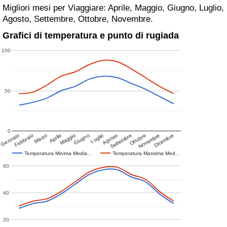
Migliori mesi per Viaggiare: Aprile, Maggio, Giugno, Luglio,
Agosto, Settembre, Ottobre, Novembre.
Grafici di temperatura e punto di rugiada
100
50
0
Gennaio
Febbraio
Marzo
Aprile
Maggio
Giugno
Luglio
Agosto
Settembre
Ottobre
Novembre
Dicembre
Temperatura Minima Media…
Temperatura Massima Med…
60
40
20