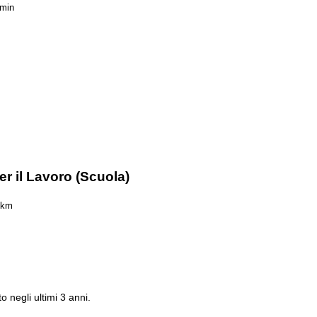
 min
r il Lavoro (Scuola)
 km
to negli ultimi 3 anni.