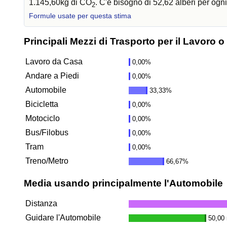
1.145,60kg di CO
. C'è bisogno di 52,62 alberi per og
2
Formule usate per questa stima
Principali Mezzi di Trasporto per il Lavoro o
Lavoro da Casa
0,00%
Andare a Piedi
0,00%
Automobile
33,33%
Bicicletta
0,00%
Motociclo
0,00%
Bus/Filobus
0,00%
Tram
0,00%
Treno/Metro
66,67%
Media usando principalmente l'Automobile
Distanza
Guidare l'Automobile
50,00