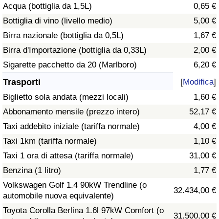
Acqua (bottiglia da 1,5L)
0,65 €
Traffico
Bottiglia di vino (livello medio)
5,00 €
Indice del Traffico
Birra nazionale (bottiglia da 0,5L)
1,67 €
Birra d'Importazione (bottiglia da 0,33L)
2,00 €
Indice del traffico (Corrente)
Sigarette pacchetto da 20 (Marlboro)
6,20 €
Trasporti
[
Modifica
]
Indice del traffico per Nazione
Biglietto sola andata (mezzi locali)
1,60 €
Abbonamento mensile (prezzo intero)
52,17 €
Taxi addebito iniziale (tariffa normale)
4,00 €
Taxi 1km (tariffa normale)
1,10 €
Taxi 1 ora di attesa (tariffa normale)
31,00 €
Benzina (1 litro)
1,77 €
Volkswagen Golf 1.4 90kW Trendline (o
32.434,00 €
automobile nuova equivalente)
Toyota Corolla Berlina 1.6l 97kW Comfort (o
31.500,00 €