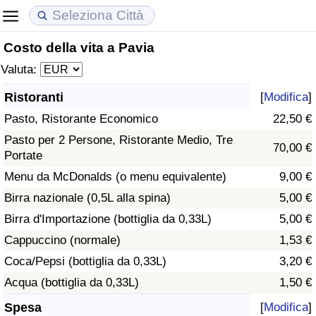
Costo della vita a Pavia
Costo della vita
Prezzi degli immobili
Qualità della Vita
Valuta:
Indice Del Costo Della Vita (corrente)
Indice del Prezzo delle Case (Corrente)
Indice della Qualità della Vita
Ristoranti
[
Modifica
]
Pasto, Ristorante Economico
22,50 €
Indice Del Costo Della Vita
Indice del Prezzo delle Case
Indice della Qualità della Vita (Corrente)
Pasto per 2 Persone, Ristorante Medio, Tre
70,00 €
Portate
Indice del Costo della Vita per Nazione
Indice del Prezzo delle Case per Nazione
Indice della qualità della vita per Paese
Menu da McDonalds (o menu equivalente)
9,00 €
ad Aqaba
Criminalità
Birra nazionale (0,5L alla spina)
5,00 €
Birra d'Importazione (bottiglia da 0,33L)
5,00 €
Indice del Tasso di Criminalità (Corrente)
Cappuccino (normale)
1,53 €
Coca/Pepsi (bottiglia da 0,33L)
3,20 €
Indice della Criminalità
Acqua (bottiglia da 0,33L)
1,50 €
Indice di criminalità per paese
Spesa
[
Modifica
]