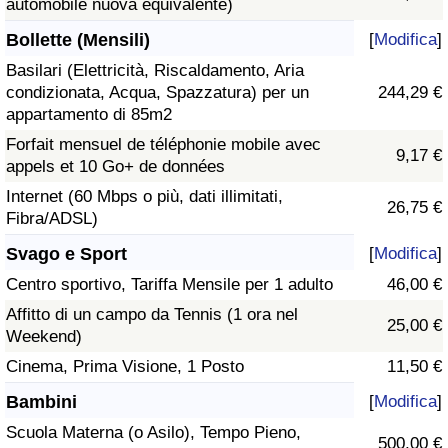
automobile nuova equivalente)
Bollette (Mensili)
[
Modifica
]
Basilari (Elettricità, Riscaldamento, Aria
condizionata, Acqua, Spazzatura) per un
244,29 €
appartamento di 85m2
Forfait mensuel de téléphonie mobile avec
9,17 €
appels et 10 Go+ de données
Internet (60 Mbps o più, dati illimitati,
26,75 €
Fibra/ADSL)
Svago e Sport
[
Modifica
]
Centro sportivo, Tariffa Mensile per 1 adulto
46,00 €
Affitto di un campo da Tennis (1 ora nel
25,00 €
Weekend)
Cinema, Prima Visione, 1 Posto
11,50 €
Bambini
[
Modifica
]
Scuola Materna (o Asilo), Tempo Pieno,
500,00 €