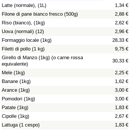
Latte (normale), (1L)
1,34 €
Assistenza Sanitaria
Filone di pane bianco fresco (500g)
2,88 €
Riso (bianco), (1kg)
2,62 €
Indice dell’Assistenza Sanitaria (Corrente)
Uova (normali) (12)
2,96 €
Indice dell’Assistenza Sanitaria
Formaggio locale (1kg)
28,33 €
Filetti di pollo (1 kg)
9,75 €
Indice dell’Assistenza Sanitaria per
Girello di Manzo (1kg) (o carne rossa
30,33 €
Nazione
equivalente)
Mele (1kg)
2,25 €
Inquinamento
Banane (1kg)
1,62 €
Arance (1kg)
3,00 €
Indice dell’Inquinamento (Corrente)
Pomodori (1kg)
3,00 €
Indice di inquinamento
Patate (1kg)
1,83 €
Cipolle (1kg)
2,67 €
Indice dell’Inquinamento per Nazione
Lattuga (1 cespo)
1,83 €