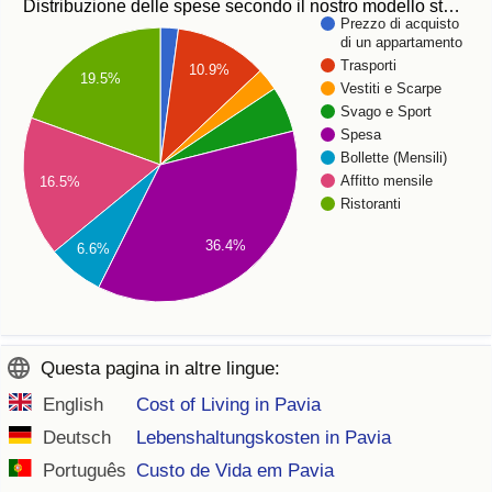
Distribuzione delle spese secondo il nostro modello st…
Prezzo di acquisto
di un appartamento
Trasporti
10.9%
19.5%
Vestiti e Scarpe
Svago e Sport
Spesa
Bollette (Mensili)
Affitto mensile
16.5%
Ristoranti
36.4%
6.6%
Questa pagina in altre lingue:
English
Cost of Living in Pavia
Deutsch
Lebenshaltungskosten in Pavia
Português
Custo de Vida em Pavia