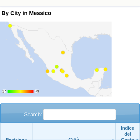
By City in Messico
17
17
79
79
Search:
Indice
del
Città
Costo
Posizione