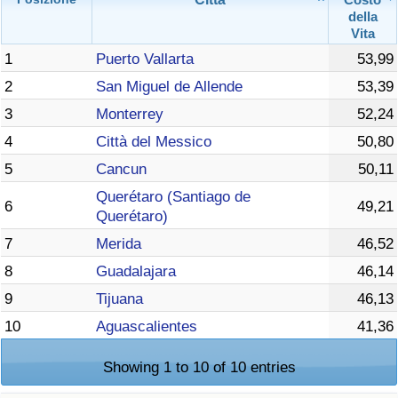
della
Vita
1
Puerto Vallarta
53,99
2
San Miguel de Allende
53,39
3
Monterrey
52,24
4
Città del Messico
50,80
5
Cancun
50,11
Querétaro (Santiago de
6
49,21
Querétaro)
7
Merida
46,52
8
Guadalajara
46,14
9
Tijuana
46,13
10
Aguascalientes
41,36
Showing 1 to 10 of 10 entries