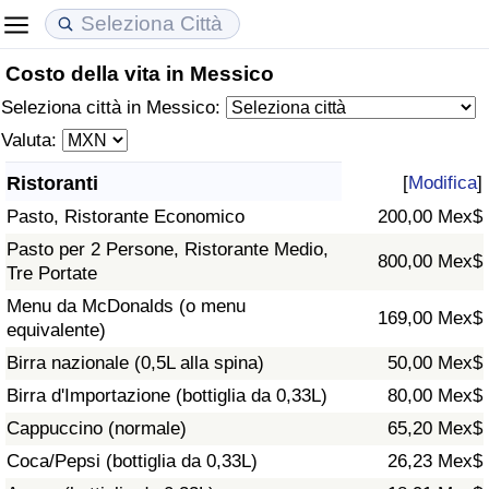
Costo della vita in Messico
Costo della vita
Prezzi degli immobili
Qualità della Vita
Seleziona città in Messico:
Indice Del Costo Della Vita (corrente)
Indice del Prezzo delle Case (Corrente)
Indice della Qualità della Vita
Valuta:
Ristoranti
[
Modifica
]
Indice Del Costo Della Vita
Indice del Prezzo delle Case
Indice della Qualità della Vita (Corrente)
Pasto, Ristorante Economico
200,00 Mex$
Indice del Costo della Vita per Nazione
Indice del Prezzo delle Case per Nazione
Indice della qualità della vita per Paese
Pasto per 2 Persone, Ristorante Medio,
800,00 Mex$
Tre Portate
ad Aqaba
Criminalità
Menu da McDonalds (o menu
169,00 Mex$
equivalente)
Indice del Tasso di Criminalità (Corrente)
Birra nazionale (0,5L alla spina)
50,00 Mex$
Birra d'Importazione (bottiglia da 0,33L)
80,00 Mex$
Indice della Criminalità
Cappuccino (normale)
65,20 Mex$
Coca/Pepsi (bottiglia da 0,33L)
26,23 Mex$
Indice di criminalità per paese