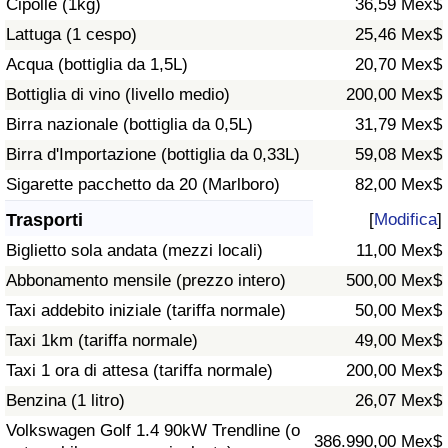
Cipolle (1kg)
36,59 Mex$
Traffico
Lattuga (1 cespo)
25,46 Mex$
Acqua (bottiglia da 1,5L)
20,70 Mex$
Indice del Traffico
Bottiglia di vino (livello medio)
200,00 Mex$
Indice del traffico (Corrente)
Birra nazionale (bottiglia da 0,5L)
31,79 Mex$
Birra d'Importazione (bottiglia da 0,33L)
59,08 Mex$
Indice del traffico per Nazione
Sigarette pacchetto da 20 (Marlboro)
82,00 Mex$
Trasporti
[
Modifica
]
Biglietto sola andata (mezzi locali)
11,00 Mex$
Abbonamento mensile (prezzo intero)
500,00 Mex$
Taxi addebito iniziale (tariffa normale)
50,00 Mex$
Taxi 1km (tariffa normale)
49,00 Mex$
Taxi 1 ora di attesa (tariffa normale)
200,00 Mex$
Benzina (1 litro)
26,07 Mex$
Volkswagen Golf 1.4 90kW Trendline (o
386.990,00 Mex$