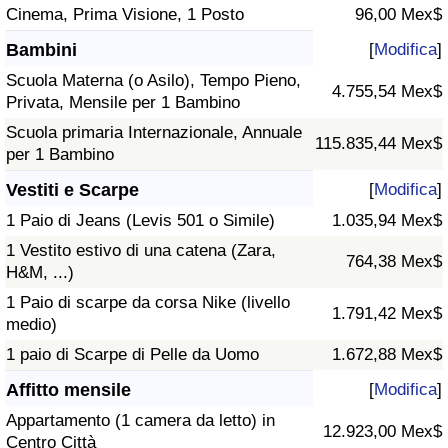
Cinema, Prima Visione, 1 Posto
96,00 Mex$
Bambini
[
Modifica
]
Scuola Materna (o Asilo), Tempo Pieno,
4.755,54 Mex$
Privata, Mensile per 1 Bambino
Scuola primaria Internazionale, Annuale
115.835,44 Mex$
per 1 Bambino
Vestiti e Scarpe
[
Modifica
]
1 Paio di Jeans (Levis 501 o Simile)
1.035,94 Mex$
1 Vestito estivo di una catena (Zara,
764,38 Mex$
H&M, ...)
1 Paio di scarpe da corsa Nike (livello
1.791,42 Mex$
medio)
1 paio di Scarpe di Pelle da Uomo
1.672,88 Mex$
Affitto mensile
[
Modifica
]
Appartamento (1 camera da letto) in
12.923,00 Mex$
Centro Città