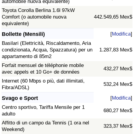
automobile nuova equivalente)
Toyota Corolla Berlina 1.6l 97kW
Comfort (o automobile nuova
442.549,65 Mex$
equivalente)
Bollette (Mensili)
[
Modifica
]
Basilari (Elettricità, Riscaldamento, Aria
condizionata, Acqua, Spazzatura) per un
1.287,83 Mex$
appartamento di 85m2
Forfait mensuel de téléphonie mobile
432,27 Mex$
avec appels et 10 Go+ de données
Internet (60 Mbps o più, dati illimitati,
532,24 Mex$
Fibra/ADSL)
Svago e Sport
[
Modifica
]
Centro sportivo, Tariffa Mensile per 1
680,27 Mex$
adulto
Affitto di un campo da Tennis (1 ora nel
323,37 Mex$
Weekend)