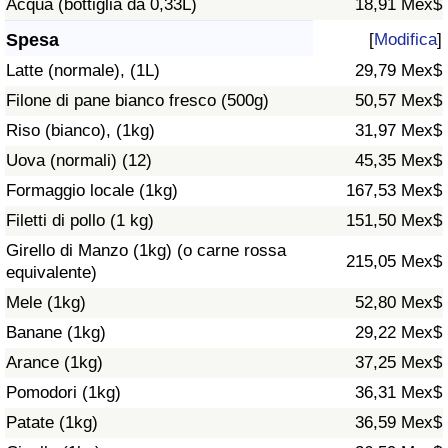
Acqua (bottiglia da 0,33L)
18,91 Mex$
Assistenza Sanitaria
Spesa
[
Modifica
]
Latte (normale), (1L)
29,79 Mex$
Indice dell’Assistenza Sanitaria (Corrente)
Filone di pane bianco fresco (500g)
50,57 Mex$
Riso (bianco), (1kg)
31,97 Mex$
Indice dell’Assistenza Sanitaria
Uova (normali) (12)
45,35 Mex$
Indice dell’Assistenza Sanitaria per
Formaggio locale (1kg)
167,53 Mex$
Nazione
Filetti di pollo (1 kg)
151,50 Mex$
Girello di Manzo (1kg) (o carne rossa
215,05 Mex$
Inquinamento
equivalente)
Mele (1kg)
52,80 Mex$
Indice dell’Inquinamento (Corrente)
Banane (1kg)
29,22 Mex$
Arance (1kg)
37,25 Mex$
Indice di inquinamento
Pomodori (1kg)
36,31 Mex$
Indice dell’Inquinamento per Nazione
Patate (1kg)
36,59 Mex$