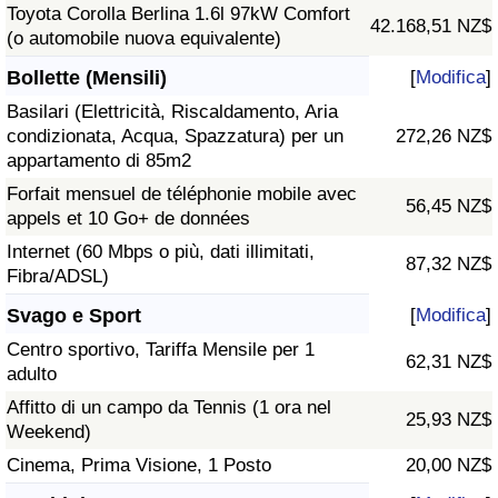
Toyota Corolla Berlina 1.6l 97kW Comfort
42.168,51 NZ$
(o automobile nuova equivalente)
Bollette (Mensili)
[
Modifica
]
Basilari (Elettricità, Riscaldamento, Aria
condizionata, Acqua, Spazzatura) per un
272,26 NZ$
appartamento di 85m2
Forfait mensuel de téléphonie mobile avec
56,45 NZ$
appels et 10 Go+ de données
Internet (60 Mbps o più, dati illimitati,
87,32 NZ$
Fibra/ADSL)
Svago e Sport
[
Modifica
]
Centro sportivo, Tariffa Mensile per 1
62,31 NZ$
adulto
Affitto di un campo da Tennis (1 ora nel
25,93 NZ$
Weekend)
Cinema, Prima Visione, 1 Posto
20,00 NZ$