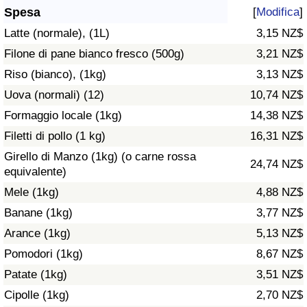
Spesa
[
Modifica
]
Assistenza Sanitaria
Latte (normale), (1L)
3,15 NZ$
Filone di pane bianco fresco (500g)
3,21 NZ$
Indice dell’Assistenza Sanitaria (Corrente)
Riso (bianco), (1kg)
3,13 NZ$
Indice dell’Assistenza Sanitaria
Uova (normali) (12)
10,74 NZ$
Formaggio locale (1kg)
14,38 NZ$
Indice dell’Assistenza Sanitaria per
Filetti di pollo (1 kg)
16,31 NZ$
Nazione
Girello di Manzo (1kg) (o carne rossa
24,74 NZ$
equivalente)
Inquinamento
Mele (1kg)
4,88 NZ$
Banane (1kg)
3,77 NZ$
Indice dell’Inquinamento (Corrente)
Arance (1kg)
5,13 NZ$
Indice di inquinamento
Pomodori (1kg)
8,67 NZ$
Patate (1kg)
3,51 NZ$
Indice dell’Inquinamento per Nazione
Cipolle (1kg)
2,70 NZ$