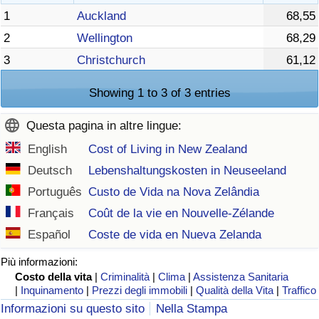
1
Auckland
68,55
2
Wellington
68,29
3
Christchurch
61,12
Showing 1 to 3 of 3 entries
Questa pagina in altre lingue:
English
Cost of Living in New Zealand
Deutsch
Lebenshaltungskosten in Neuseeland
Português
Custo de Vida na Nova Zelândia
Français
Coût de la vie en Nouvelle-Zélande
Español
Coste de vida en Nueva Zelanda
Più informazioni:
Costo della vita
|
Criminalità
|
Clima
|
Assistenza Sanitaria
|
Inquinamento
|
Prezzi degli immobili
|
Qualità della Vita
|
Traffico
Informazioni su questo sito
Nella Stampa