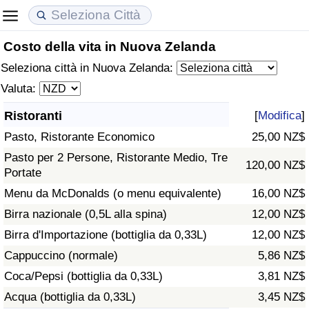
Costo della vita in Nuova Zelanda
Costo della vita
Prezzi degli immobili
Qualità della Vita
Seleziona città in Nuova Zelanda:
Indice Del Costo Della Vita (corrente)
Indice del Prezzo delle Case (Corrente)
Indice della Qualità della Vita
Valuta:
Ristoranti
[
Modifica
]
Indice Del Costo Della Vita
Indice del Prezzo delle Case
Indice della Qualità della Vita (Corrente)
Pasto, Ristorante Economico
25,00 NZ$
Indice del Costo della Vita per Nazione
Indice del Prezzo delle Case per Nazione
Indice della qualità della vita per Paese
Pasto per 2 Persone, Ristorante Medio, Tre
120,00 NZ$
Portate
ad Aqaba
Criminalità
Menu da McDonalds (o menu equivalente)
16,00 NZ$
Birra nazionale (0,5L alla spina)
12,00 NZ$
Indice del Tasso di Criminalità (Corrente)
Birra d'Importazione (bottiglia da 0,33L)
12,00 NZ$
Cappuccino (normale)
5,86 NZ$
Indice della Criminalità
Coca/Pepsi (bottiglia da 0,33L)
3,81 NZ$
Acqua (bottiglia da 0,33L)
3,45 NZ$
Indice di criminalità per paese