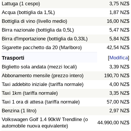
Lattuga (1 cespo)
3,75 NZ$
Traffico
Acqua (bottiglia da 1,5L)
1,87 NZ$
Indice del Traffico
Bottiglia di vino (livello medio)
16,00 NZ$
Birra nazionale (bottiglia da 0,5L)
5,47 NZ$
Indice del traffico (Corrente)
Birra d'Importazione (bottiglia da 0,33L)
5,84 NZ$
Sigarette pacchetto da 20 (Marlboro)
42,54 NZ$
Indice del traffico per Nazione
Trasporti
[
Modifica
]
Biglietto sola andata (mezzi locali)
3,39 NZ$
Abbonamento mensile (prezzo intero)
190,70 NZ$
Taxi addebito iniziale (tariffa normale)
4,00 NZ$
Taxi 1km (tariffa normale)
3,35 NZ$
Taxi 1 ora di attesa (tariffa normale)
57,00 NZ$
Benzina (1 litro)
2,97 NZ$
Volkswagen Golf 1.4 90kW Trendline (o
44.990,00 NZ$
automobile nuova equivalente)