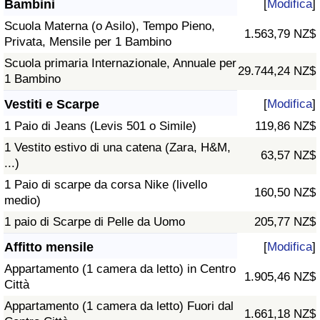
Bambini
[
Modifica
]
Scuola Materna (o Asilo), Tempo Pieno,
1.563,79 NZ$
Privata, Mensile per 1 Bambino
Scuola primaria Internazionale, Annuale per
29.744,24 NZ$
1 Bambino
Vestiti e Scarpe
[
Modifica
]
1 Paio di Jeans (Levis 501 o Simile)
119,86 NZ$
1 Vestito estivo di una catena (Zara, H&M,
63,57 NZ$
...)
1 Paio di scarpe da corsa Nike (livello
160,50 NZ$
medio)
1 paio di Scarpe di Pelle da Uomo
205,77 NZ$
Affitto mensile
[
Modifica
]
Appartamento (1 camera da letto) in Centro
1.905,46 NZ$
Città
Appartamento (1 camera da letto) Fuori dal
1.661,18 NZ$