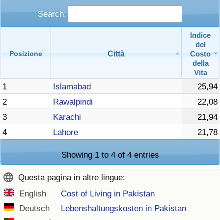
Search:
Indice
del
Città
Costo
Posizione
della
Vita
1
Islamabad
25,94
2
Rawalpindi
22,08
3
Karachi
21,94
4
Lahore
21,78
Showing 1 to 4 of 4 entries
Questa pagina in altre lingue:
English
Cost of Living in Pakistan
Deutsch
Lebenshaltungskosten in Pakistan