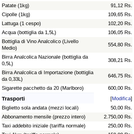
Patate (1kg)
91,12 Rs.
Traffico
Cipolle (1kg)
109,65 Rs.
Indice del Traffico
Lattuga (1 cespo)
102,20 Rs.
Acqua (bottiglia da 1,5L)
106,05 Rs.
Indice del traffico (Corrente)
Bottiglia di Vino Analcolico (Livello
554,80 Rs.
Medio)
Indice del traffico per Nazione
Birra Analcolica Nazionale (bottiglia da
308,21 Rs.
0,5L)
Birra Analcolica di Importazione (bottiglia
646,75 Rs.
da 0,33L)
Sigarette pacchetto da 20 (Marlboro)
600,00 Rs.
Trasporti
[
Modifica
]
Biglietto sola andata (mezzi locali)
50,00 Rs.
Abbonamento mensile (prezzo intero)
2.750,00 Rs.
Taxi addebito iniziale (tariffa normale)
250,00 Rs.