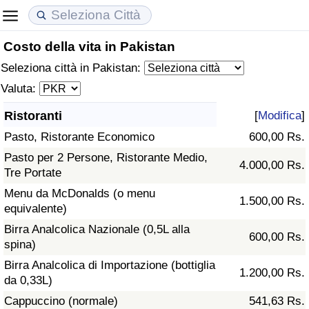
Costo della vita in Pakistan
Costo della vita
Prezzi degli immobili
Qualità della Vita
Seleziona città in Pakistan:
Indice Del Costo Della Vita (corrente)
Indice del Prezzo delle Case (Corrente)
Indice della Qualità della Vita
Valuta:
Ristoranti
[
Modifica
]
Indice Del Costo Della Vita
Indice del Prezzo delle Case
Indice della Qualità della Vita (Corrente)
Pasto, Ristorante Economico
600,00 Rs.
Indice del Costo della Vita per Nazione
Indice del Prezzo delle Case per Nazione
Indice della qualità della vita per Paese
Pasto per 2 Persone, Ristorante Medio,
4.000,00 Rs.
Tre Portate
ad Aqaba
Criminalità
Menu da McDonalds (o menu
1.500,00 Rs.
equivalente)
Indice del Tasso di Criminalità (Corrente)
Birra Analcolica Nazionale (0,5L alla
600,00 Rs.
spina)
Indice della Criminalità
Birra Analcolica di Importazione (bottiglia
1.200,00 Rs.
da 0,33L)
Indice di criminalità per paese
Cappuccino (normale)
541,63 Rs.