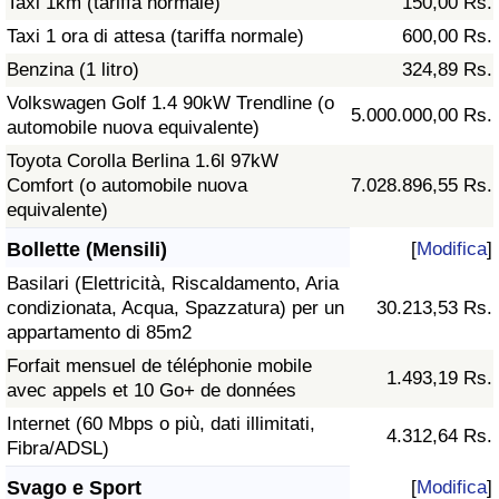
Taxi 1km (tariffa normale)
150,00 Rs.
Taxi 1 ora di attesa (tariffa normale)
600,00 Rs.
Benzina (1 litro)
324,89 Rs.
Volkswagen Golf 1.4 90kW Trendline (o
5.000.000,00 Rs.
automobile nuova equivalente)
Toyota Corolla Berlina 1.6l 97kW
Comfort (o automobile nuova
7.028.896,55 Rs.
equivalente)
Bollette (Mensili)
[
Modifica
]
Basilari (Elettricità, Riscaldamento, Aria
condizionata, Acqua, Spazzatura) per un
30.213,53 Rs.
appartamento di 85m2
Forfait mensuel de téléphonie mobile
1.493,19 Rs.
avec appels et 10 Go+ de données
Internet (60 Mbps o più, dati illimitati,
4.312,64 Rs.
Fibra/ADSL)
Svago e Sport
[
Modifica
]