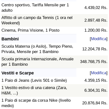
Centro sportivo, Tariffa Mensile per 1
4.439,02 Rs.
adulto
Affitto di un campo da Tennis (1 ora nel
2.897,48 Rs.
Weekend)
Cinema, Prima Visione, 1 Posto
1.200,00 Rs.
Bambini
[
Modifica
]
Scuola Materna (o Asilo), Tempo Pieno,
12.204,78 Rs.
Privata, Mensile per 1 Bambino
Scuola primaria Internazionale, Annuale
348.768,75 Rs.
per 1 Bambino
Vestiti e Scarpe
[
Modifica
]
1 Paio di Jeans (Levis 501 o Simile)
4.359,15 Rs.
1 Vestito estivo di una catena (Zara,
6.304,31 Rs.
H&M, ...)
1 Paio di scarpe da corsa Nike (livello
20.876,84 Rs.
medio)