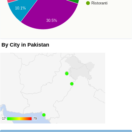
Ristoranti
10.1%
30.5%
By City in Pakistan
17
17
79
79