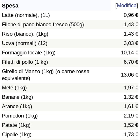
Spesa
[
Modifica
]
Assistenza Sanitaria
Latte (normale), (1L)
0,96 €
Filone di pane bianco fresco (500g)
1,43 €
Indice dell’Assistenza Sanitaria (Corrente)
Riso (bianco), (1kg)
1,43 €
Indice dell’Assistenza Sanitaria
Uova (normali) (12)
3,03 €
Formaggio locale (1kg)
10,14 €
Indice dell’Assistenza Sanitaria per
Filetti di pollo (1 kg)
6,70 €
Nazione
Girello di Manzo (1kg) (o carne rossa
13,06 €
equivalente)
Inquinamento
Mele (1kg)
1,97 €
Banane (1kg)
1,32 €
Indice dell’Inquinamento (Corrente)
Arance (1kg)
1,61 €
Indice di inquinamento
Pomodori (1kg)
2,19 €
Patate (1kg)
1,52 €
Indice dell’Inquinamento per Nazione
Cipolle (1kg)
1,73 €