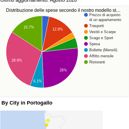
Ultimo aggiornamento: Agosto 2026
Distribuzione delle spese secondo il nostro modello st…
Prezzo di acquisto
di un appartamento
Trasporti
15.7%
12.8%
Vestiti e Scarpe
Svago e Sport
Spesa
Bollette (Mensili)
Affitto mensile
28.9%
Ristoranti
26%
6.1%
By City in Portogallo