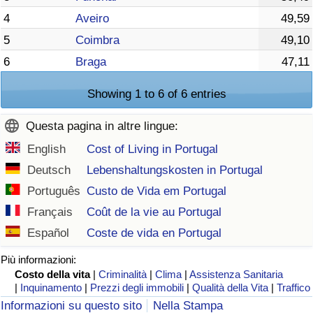
4
Aveiro
49,59
5
Coimbra
49,10
6
Braga
47,11
Showing 1 to 6 of 6 entries
Questa pagina in altre lingue:
English
Cost of Living in Portugal
Deutsch
Lebenshaltungskosten in Portugal
Português
Custo de Vida em Portugal
Français
Coût de la vie au Portugal
Español
Coste de vida en Portugal
Più informazioni:
Costo della vita
|
Criminalità
|
Clima
|
Assistenza Sanitaria
|
Inquinamento
|
Prezzi degli immobili
|
Qualità della Vita
|
Traffico
Informazioni su questo sito
Nella Stampa