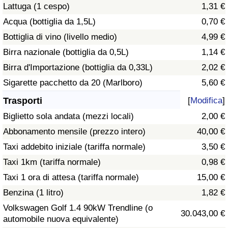
Lattuga (1 cespo)
1,31 €
Traffico
Acqua (bottiglia da 1,5L)
0,70 €
Indice del Traffico
Bottiglia di vino (livello medio)
4,99 €
Birra nazionale (bottiglia da 0,5L)
1,14 €
Indice del traffico (Corrente)
Birra d'Importazione (bottiglia da 0,33L)
2,02 €
Sigarette pacchetto da 20 (Marlboro)
5,60 €
Indice del traffico per Nazione
Trasporti
[
Modifica
]
Biglietto sola andata (mezzi locali)
2,00 €
Abbonamento mensile (prezzo intero)
40,00 €
Taxi addebito iniziale (tariffa normale)
3,50 €
Taxi 1km (tariffa normale)
0,98 €
Taxi 1 ora di attesa (tariffa normale)
15,00 €
Benzina (1 litro)
1,82 €
Volkswagen Golf 1.4 90kW Trendline (o
30.043,00 €
automobile nuova equivalente)