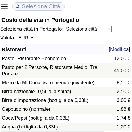
Costo della vita in Portogallo
Costo della vita
Prezzi degli immobili
Qualità della Vita
Seleziona città in Portogallo:
Indice Del Costo Della Vita (corrente)
Indice del Prezzo delle Case (Corrente)
Indice della Qualità della Vita
Valuta:
Ristoranti
[
Modifica
]
Indice Del Costo Della Vita
Indice del Prezzo delle Case
Indice della Qualità della Vita (Corrente)
Pasto, Ristorante Economico
12,00 €
Indice del Costo della Vita per Nazione
Indice del Prezzo delle Case per Nazione
Indice della qualità della vita per Paese
Pasto per 2 Persone, Ristorante Medio, Tre
45,00 €
Portate
ad Aqaba
Criminalità
Menu da McDonalds (o menu equivalente)
8,51 €
Birra nazionale (0,5L alla spina)
2,50 €
Indice del Tasso di Criminalità (Corrente)
Birra d'Importazione (bottiglia da 0,33L)
3,00 €
Cappuccino (normale)
1,88 €
Indice della Criminalità
Coca/Pepsi (bottiglia da 0,33L)
1,74 €
Acqua (bottiglia da 0,33L)
1,20 €
Indice di criminalità per paese