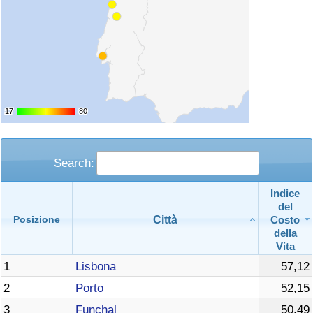
17
17
80
80
Search:
Indice
del
Città
Costo
Posizione
della
Vita
1
Lisbona
57,12
2
Porto
52,15
3
Funchal
50,49