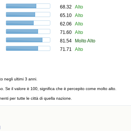
68.32
Alto
65.10
Alto
62.06
Alto
71.60
Alto
81.54
Molto Alto
71.71
Alto
to negli ultimi 3 anni.
o. Se il valore è 100, significa che è percepito come molto alto.
menti per tutte le città di quella nazione.
l