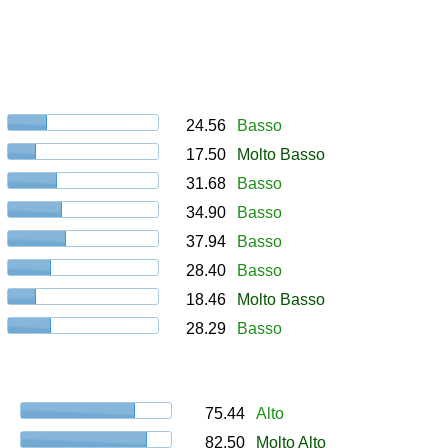
24.56
Basso
17.50
Molto Basso
31.68
Basso
34.90
Basso
37.94
Basso
28.40
Basso
18.46
Molto Basso
28.29
Basso
75.44
Alto
82.50
Molto Alto