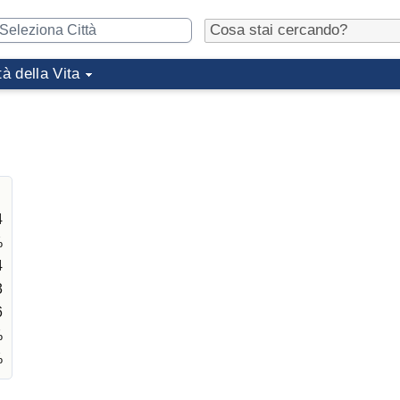
tà della Vita
4
%
4
3
6
%
%