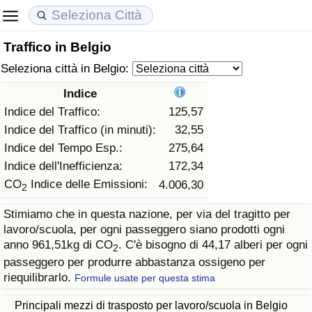
Traffico in Belgio
Costo della vita
Prezzi degli immobili
Qualità della Vita
Seleziona città in Belgio:
Indice Del Costo Della Vita (corrente)
Indice del Prezzo delle Case (Corrente)
Indice della Qualità della Vita
Indice
Indice del Traffico:
125,57
Indice Del Costo Della Vita
Indice del Prezzo delle Case
Indice della Qualità della Vita (Corrente)
Indice del Traffico (in minuti):
32,55
Indice del Tempo Esp.:
275,64
Indice del Costo della Vita per Nazione
Indice del Prezzo delle Case per Nazione
Indice della qualità della vita per Paese
Indice dell'Inefficienza:
172,34
CO
Indice delle Emissioni:
4.006,30
2
ad Aqaba
Criminalità
Stimiamo che in questa nazione, per via del tragitto per
lavoro/scuola, per ogni passeggero siano prodotti ogni
Indice del Tasso di Criminalità (Corrente)
anno 961,51kg di CO
. C'è bisogno di 44,17 alberi per ogni
2
passeggero per produrre abbastanza ossigeno per
Indice della Criminalità
riequilibrarlo.
Formule usate per questa stima
Indice di criminalità per paese
Principali mezzi di trasposto per lavoro/scuola in Belgio