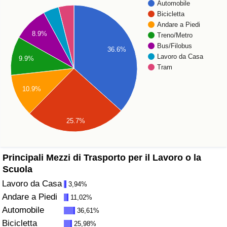
Automobile
Bicicletta
Assistenza Sanitaria
Andare a Piedi
8.9%
Treno/Metro
Indice dell’Assistenza Sanitaria (Corrente)
Bus/Filobus
36.6%
Lavoro da Casa
9.9%
Tram
Indice dell’Assistenza Sanitaria
10.9%
Indice dell’Assistenza Sanitaria per
Nazione
25.7%
Inquinamento
Principali Mezzi di Trasporto per il Lavoro o la
Indice dell’Inquinamento (Corrente)
Scuola
Lavoro da Casa
3,94%
Indice di inquinamento
Andare a Piedi
11,02%
Automobile
Indice dell’Inquinamento per Nazione
36,61%
Bicicletta
25,98%