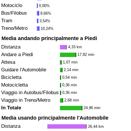
Motociclo
Traffico
0,00%
Bus/Filobus
8,66%
Indice del Traffico
Tram
3,54%
Treno/Metro
10,24%
Indice del traffico (Corrente)
Media andando principalmente a Piedi
Distanza
4,33 km
Indice del traffico per Nazione
Andare a Piedi
17,82 min
Attesa
1,07 min
Guidare l'Automobile
2,14 min
Bicicletta
0,54 min
Motocicletta
0,36 min
Viaggio in Autobus/Filobus
0,36 min
Viaggio in Treno/Metro
2,68 min
In Totale
24,96 min
Media usando principalmente l'Automobile
Distanza
26,44 km