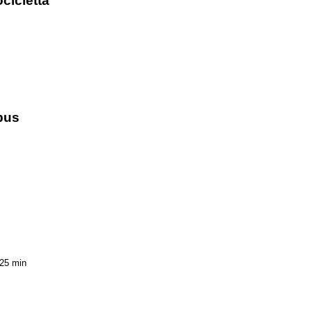
cicletta
bus
25 min