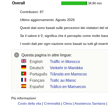
Overall
34,84 min
Contributori: 87
Ultimo aggiornamento: Agosto 2026
Questi dati sono basati sulle percezioni dei visitatori del si
Se il valore è 0, significa che è percepito come molto bass
I nostri dati per ogni nazione sono basati su tutti gli inseri
Questa pagina in altre lingue:
English
Traffic in Morocco
Deutsch
Verkehr in Marokko
Português
Trânsito em Marrocos
Français
Trafic au Maroc
Español
Tráfico en Marruecos
Più informazioni:
Costo della vita
|
Criminalità
|
Clima
|
Assistenza Sanitaria