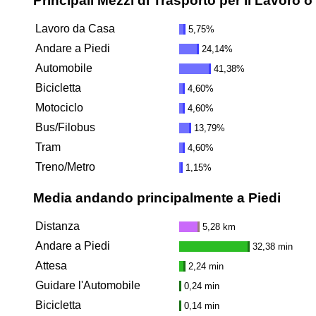
Principali Mezzi di Trasporto per il Lavoro o
Lavoro da Casa
5,75%
Andare a Piedi
24,14%
Automobile
41,38%
Bicicletta
4,60%
Motociclo
4,60%
Bus/Filobus
13,79%
Tram
4,60%
Treno/Metro
1,15%
Media andando principalmente a Piedi
Distanza
5,28 km
Andare a Piedi
32,38 min
Attesa
2,24 min
Guidare l'Automobile
0,24 min
Bicicletta
0,14 min