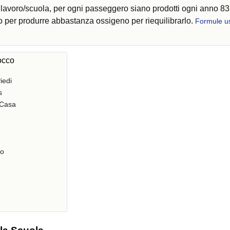
r lavoro/scuola, per ogni passeggero siano prodotti ogni anno 8
o per produrre abbastanza ossigeno per riequilibrarlo.
Formule u
occo
e
iedi
s
 Casa
ro