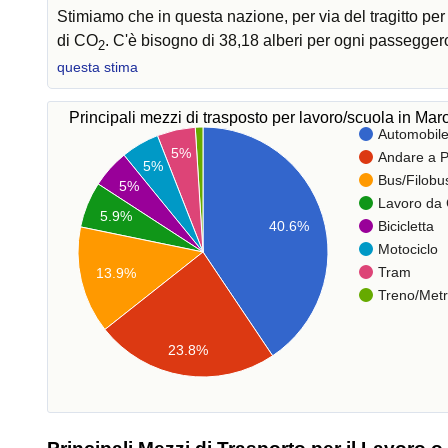
Stimiamo che in questa nazione, per via del tragitto pe
di CO
. C'è bisogno di 38,18 alberi per ogni passegger
2
questa stima
Principali mezzi di trasposto per lavoro/scuola in Mar
Automobil
5%
Andare a P
5%
Bus/Filobu
5%
Lavoro da
5.9%
40.6%
Bicicletta
Motociclo
Tram
13.9%
Treno/Met
23.8%