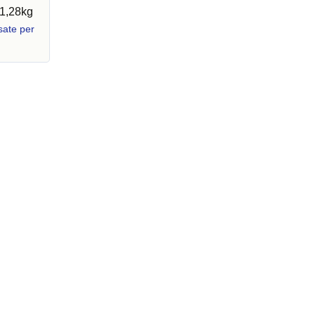
31,28kg
sate per