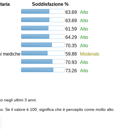
taria
Soddisfazione %
63.69
Alto
63.69
Alto
61.59
Alto
64.29
Alto
70.35
Alto
oni mediche
59.88
Moderato
70.93
Alto
73.26
Alto
to negli ultimi 3 anni.
o. Se il valore è 100, significa che è percepito come molto alto.