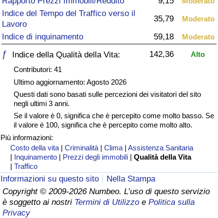
Rapporto Prezzi Immobili/Reddito
9,15
Moderato
Indice del Tempo del Traffico verso il
Assistenza Sanitaria
35,79
Moderato
Lavoro
Indice di inquinamento
59,18
Moderato
Indice dell’Assistenza Sanitaria (Corrente)
ƒ
142,36
Indice della Qualità della Vita:
Alto
Indice dell’Assistenza Sanitaria
Contributori: 41
Ultimo aggiornamento: Agosto 2026
Indice dell’Assistenza Sanitaria per
Questi dati sono basati sulle percezioni dei visitatori del sito
Nazione
negli ultimi 3 anni.
Se il valore è 0, significa che è percepito come molto basso. Se
il valore è 100, significa che è percepito come molto alto.
Inquinamento
Più informazioni:
Costo della vita
|
Criminalità
|
Clima
|
Assistenza Sanitaria
Indice dell’Inquinamento (Corrente)
|
Inquinamento
|
Prezzi degli immobili
|
Qualità della Vita
|
Traffico
Indice di inquinamento
Informazioni su questo sito
Nella Stampa
Copyright © 2009-2026 Numbeo. L’uso di questo servizio
è soggetto ai nostri
Termini di Utilizzo
e
Politica sulla
Indice dell’Inquinamento per Nazione
Privacy