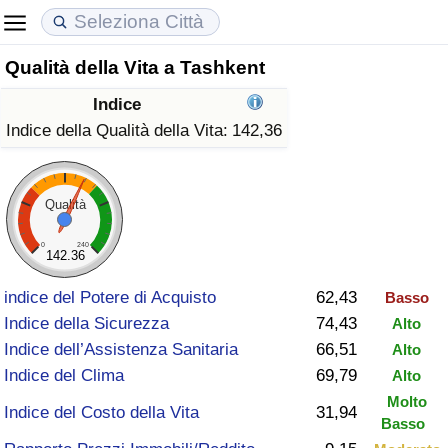
Qualità della Vita a Tashkent
Costo della vita
Prezzi degli immobili
Qualità della Vita
Indice
Indice Del Costo Della Vita (corrente)
Indice del Prezzo delle Case (Corrente)
Indice della Qualità della Vita
Indice della Qualità della Vita:
142,36
Indice Del Costo Della Vita
Indice del Prezzo delle Case
Indice della Qualità della Vita (Corrente)
Qualità
Indice del Costo della Vita per Nazione
Indice del Prezzo delle Case per Nazione
Indice della qualità della vita per Paese
0
240
142.36
ad Aqaba
Criminalità
indice del Potere di Acquisto
62,43
Basso
Indice della Sicurezza
74,43
Alto
Indice del Tasso di Criminalità (Corrente)
Indice dell’Assistenza Sanitaria
66,51
Alto
Indice del Clima
69,79
Alto
Indice della Criminalità
Molto
Indice del Costo della Vita
31,94
Basso
Indice di criminalità per paese