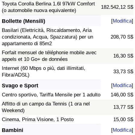
Toyota Corolla Berlina 1.6l 97kW Comfort
182.542,12 S$
(o automobile nuova equivalente)
Bollette (Mensili)
[
Modifica
]
Basilari (Elettricità, Riscaldamento, Aria
condizionata, Acqua, Spazzatura) per un
208,70 S$
appartamento di 85m2
Forfait mensuel de téléphonie mobile avec
16,30 S$
appels et 10 Go+ de données
Internet (60 Mbps o più, dati illimitati,
33,73 S$
Fibra/ADSL)
Svago e Sport
[
Modifica
]
Centro sportivo, Tariffa Mensile per 1 adulto
146,00 S$
Affitto di un campo da Tennis (1 ora nel
13,77 S$
Weekend)
Cinema, Prima Visione, 1 Posto
15,00 S$
Bambini
[
Modifica
]