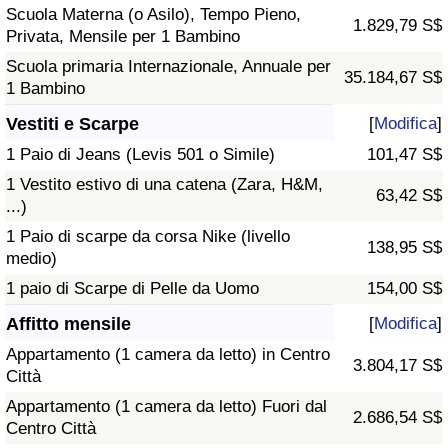
Scuola Materna (o Asilo), Tempo Pieno,
1.829,79 S$
Privata, Mensile per 1 Bambino
Scuola primaria Internazionale, Annuale per
35.184,67 S$
1 Bambino
Vestiti e Scarpe
[
Modifica
]
1 Paio di Jeans (Levis 501 o Simile)
101,47 S$
1 Vestito estivo di una catena (Zara, H&M,
63,42 S$
...)
1 Paio di scarpe da corsa Nike (livello
138,95 S$
medio)
1 paio di Scarpe di Pelle da Uomo
154,00 S$
Affitto mensile
[
Modifica
]
Appartamento (1 camera da letto) in Centro
3.804,17 S$
Città
Appartamento (1 camera da letto) Fuori dal
2.686,54 S$
Centro Città