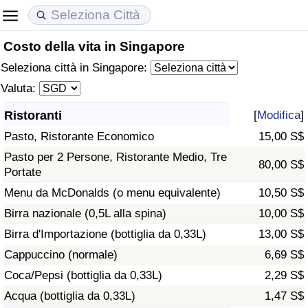
Costo della vita in Singapore
Costo della vita
Prezzi degli immobili
Qualità della Vita
Seleziona città in Singapore:
Indice Del Costo Della Vita (corrente)
Indice del Prezzo delle Case (Corrente)
Indice della Qualità della Vita
Valuta:
Ristoranti
[
Modifica
]
Indice Del Costo Della Vita
Indice del Prezzo delle Case
Indice della Qualità della Vita (Corrente)
Pasto, Ristorante Economico
15,00 S$
Indice del Costo della Vita per Nazione
Indice del Prezzo delle Case per Nazione
Indice della qualità della vita per Paese
Pasto per 2 Persone, Ristorante Medio, Tre
80,00 S$
Portate
ad Aqaba
Criminalità
Menu da McDonalds (o menu equivalente)
10,50 S$
Birra nazionale (0,5L alla spina)
10,00 S$
Indice del Tasso di Criminalità (Corrente)
Birra d'Importazione (bottiglia da 0,33L)
13,00 S$
Cappuccino (normale)
6,69 S$
Indice della Criminalità
Coca/Pepsi (bottiglia da 0,33L)
2,29 S$
Acqua (bottiglia da 0,33L)
1,47 S$
Indice di criminalità per paese