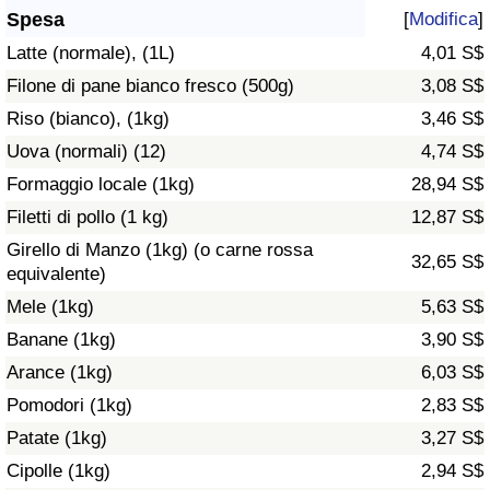
Spesa
[
Modifica
]
Assistenza Sanitaria
Latte (normale), (1L)
4,01 S$
Filone di pane bianco fresco (500g)
3,08 S$
Indice dell’Assistenza Sanitaria (Corrente)
Riso (bianco), (1kg)
3,46 S$
Indice dell’Assistenza Sanitaria
Uova (normali) (12)
4,74 S$
Formaggio locale (1kg)
28,94 S$
Indice dell’Assistenza Sanitaria per
Filetti di pollo (1 kg)
12,87 S$
Nazione
Girello di Manzo (1kg) (o carne rossa
32,65 S$
equivalente)
Inquinamento
Mele (1kg)
5,63 S$
Banane (1kg)
3,90 S$
Indice dell’Inquinamento (Corrente)
Arance (1kg)
6,03 S$
Indice di inquinamento
Pomodori (1kg)
2,83 S$
Patate (1kg)
3,27 S$
Indice dell’Inquinamento per Nazione
Cipolle (1kg)
2,94 S$