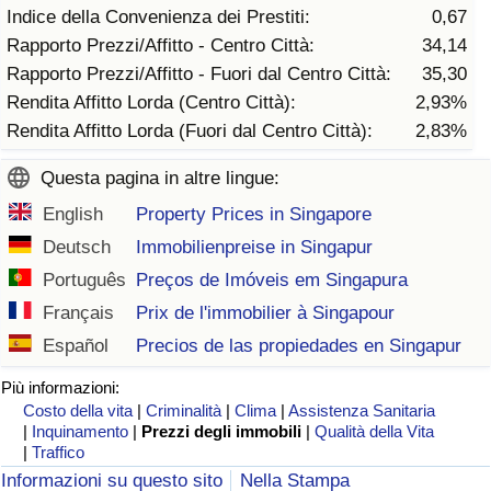
Indice della Convenienza dei Prestiti:
0,67
Traffico
Rapporto Prezzi/Affitto - Centro Città:
34,14
Rapporto Prezzi/Affitto - Fuori dal Centro Città:
35,30
Indice del Traffico
Rendita Affitto Lorda (Centro Città):
2,93%
Rendita Affitto Lorda (Fuori dal Centro Città):
2,83%
Indice del traffico (Corrente)
Questa pagina in altre lingue:
Indice del traffico per Nazione
English
Property Prices in Singapore
Deutsch
Immobilienpreise in Singapur
Português
Preços de Imóveis em Singapura
Français
Prix de l'immobilier à Singapour
Español
Precios de las propiedades en Singapur
Più informazioni:
Costo della vita
|
Criminalità
|
Clima
|
Assistenza Sanitaria
|
Inquinamento
|
Prezzi degli immobili
|
Qualità della Vita
|
Traffico
Informazioni su questo sito
Nella Stampa