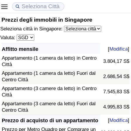
Prezzi degli immobili in Singapore
Costo della vita
Prezzi degli immobili
Qualità della Vita
Seleziona città in Singapore:
Indice Del Costo Della Vita (corrente)
Indice del Prezzo delle Case (Corrente)
Indice della Qualità della Vita
Valuta:
Affitto mensile
[
Modifica
]
Indice Del Costo Della Vita
Indice del Prezzo delle Case
Indice della Qualità della Vita (Corrente)
Appartamento (1 camera da letto) in Centro
3.804,17 S$
Città
Indice del Costo della Vita per Nazione
Indice del Prezzo delle Case per Nazione
Indice della qualità della vita per Paese
Appartamento (1 camera da letto) Fuori dal
2.686,54 S$
Centro Città
ad Aqaba
Criminalità
Appartamento (3 camere da letto) in Centro
7.545,83 S$
Città
Indice del Tasso di Criminalità (Corrente)
Appartamento (3 camere da letto) Fuori dal
4.995,83 S$
Centro Città
Indice della Criminalità
Prezzo di acquisto di un appartamento
[
Modifica
]
Indice di criminalità per paese
Prezzo per Metro Quadro per Comprare un