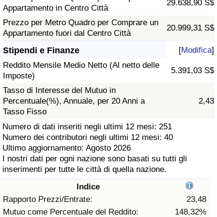
29.638,90 S$
Appartamento in Centro Città
Assistenza Sanitaria
Prezzo per Metro Quadro per Comprare un
20.999,31 S$
Appartamento fuori dal Centro Città
Indice dell’Assistenza Sanitaria (Corrente)
Stipendi e Finanze
[
Modifica
]
Reddito Mensile Medio Netto (Al netto delle
Indice dell’Assistenza Sanitaria
5.391,03 S$
Imposte)
Tasso di Interesse del Mutuo in
Indice dell’Assistenza Sanitaria per
Percentuale(%), Annuale, per 20 Anni a
2,43
Nazione
Tasso Fisso
Numero di dati inseriti negli ultimi 12 mesi: 251
Inquinamento
Numero dei contributori negli ultimi 12 mesi: 40
Ultimo aggiornamento: Agosto 2026
Indice dell’Inquinamento (Corrente)
I nostri dati per ogni nazione sono basati su tutti gli
inserimenti per tutte le città di quella nazione.
Indice di inquinamento
Indice
Rapporto Prezzi/Entrate:
23,48
Indice dell’Inquinamento per Nazione
Mutuo come Percentuale del Reddito:
148,32%