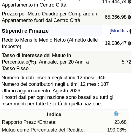
115.444,74 ฿
Appartamento in Centro Città
Assistenza Sanitaria
Prezzo per Metro Quadro per Comprare un
65.366,98 ฿
Appartamento fuori dal Centro Città
Indice dell’Assistenza Sanitaria (Corrente)
Stipendi e Finanze
[
Modifica
]
Reddito Mensile Medio Netto (Al netto delle
Indice dell’Assistenza Sanitaria
19.086,47 ฿
Imposte)
Tasso di Interesse del Mutuo in
Indice dell’Assistenza Sanitaria per
Percentuale(%), Annuale, per 20 Anni a
5,72
Nazione
Tasso Fisso
Numero di dati inseriti negli ultimi 12 mesi: 946
Inquinamento
Numero dei contributori negli ultimi 12 mesi: 187
Ultimo aggiornamento: Agosto 2026
Indice dell’Inquinamento (Corrente)
I nostri dati per ogni nazione sono basati su tutti gli
inserimenti per tutte le città di quella nazione.
Indice di inquinamento
Indice
Rapporto Prezzi/Entrate:
23,68
Indice dell’Inquinamento per Nazione
Mutuo come Percentuale del Reddito:
199,03%