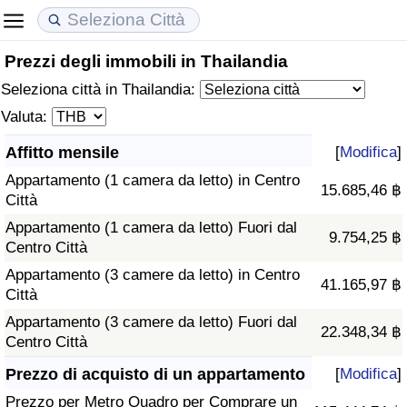
Prezzi degli immobili in Thailandia
Costo della vita
Prezzi degli immobili
Qualità della Vita
Seleziona città in Thailandia:
Indice Del Costo Della Vita (corrente)
Indice del Prezzo delle Case (Corrente)
Indice della Qualità della Vita
Valuta:
Affitto mensile
[
Modifica
]
Indice Del Costo Della Vita
Indice del Prezzo delle Case
Indice della Qualità della Vita (Corrente)
Appartamento (1 camera da letto) in Centro
15.685,46 ฿
Città
Indice del Costo della Vita per Nazione
Indice del Prezzo delle Case per Nazione
Indice della qualità della vita per Paese
Appartamento (1 camera da letto) Fuori dal
9.754,25 ฿
Centro Città
ad Aqaba
Criminalità
Appartamento (3 camere da letto) in Centro
41.165,97 ฿
Città
Indice del Tasso di Criminalità (Corrente)
Appartamento (3 camere da letto) Fuori dal
22.348,34 ฿
Centro Città
Indice della Criminalità
Prezzo di acquisto di un appartamento
[
Modifica
]
Indice di criminalità per paese
Prezzo per Metro Quadro per Comprare un