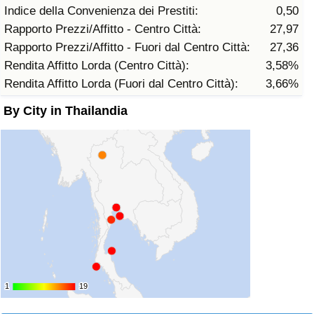
Indice della Convenienza dei Prestiti:
0,50
Traffico
Rapporto Prezzi/Affitto - Centro Città:
27,97
Rapporto Prezzi/Affitto - Fuori dal Centro Città:
27,36
Indice del Traffico
Rendita Affitto Lorda (Centro Città):
3,58%
Rendita Affitto Lorda (Fuori dal Centro Città):
3,66%
Indice del traffico (Corrente)
By City in Thailandia
Indice del traffico per Nazione
1
1
19
19