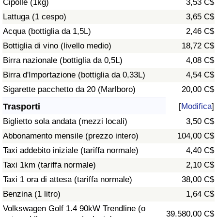
Cipolle (1kg)
3,53 C$
Traffico
Lattuga (1 cespo)
3,65 C$
Acqua (bottiglia da 1,5L)
2,46 C$
Indice del Traffico
Bottiglia di vino (livello medio)
18,72 C$
Indice del traffico (Corrente)
Birra nazionale (bottiglia da 0,5L)
4,08 C$
Birra d'Importazione (bottiglia da 0,33L)
4,54 C$
Indice del traffico per Nazione
Sigarette pacchetto da 20 (Marlboro)
20,00 C$
Trasporti
[
Modifica
]
Biglietto sola andata (mezzi locali)
3,50 C$
Abbonamento mensile (prezzo intero)
104,00 C$
Taxi addebito iniziale (tariffa normale)
4,40 C$
Taxi 1km (tariffa normale)
2,10 C$
Taxi 1 ora di attesa (tariffa normale)
38,00 C$
Benzina (1 litro)
1,64 C$
Volkswagen Golf 1.4 90kW Trendline (o
39.580,00 C$