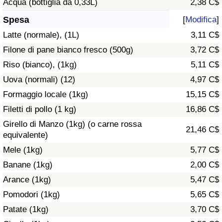
Acqua (bottiglia da 0,33L)
2,38 C$
Assistenza Sanitaria
Spesa
[
Modifica
]
Latte (normale), (1L)
3,11 C$
Indice dell’Assistenza Sanitaria (Corrente)
Filone di pane bianco fresco (500g)
3,72 C$
Riso (bianco), (1kg)
5,11 C$
Indice dell’Assistenza Sanitaria
Uova (normali) (12)
4,97 C$
Indice dell’Assistenza Sanitaria per
Formaggio locale (1kg)
15,15 C$
Nazione
Filetti di pollo (1 kg)
16,86 C$
Girello di Manzo (1kg) (o carne rossa
21,46 C$
Inquinamento
equivalente)
Mele (1kg)
5,77 C$
Indice dell’Inquinamento (Corrente)
Banane (1kg)
2,00 C$
Arance (1kg)
5,47 C$
Indice di inquinamento
Pomodori (1kg)
5,65 C$
Indice dell’Inquinamento per Nazione
Patate (1kg)
3,70 C$