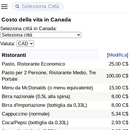
Costo della vita in Canada
Costo della vita
Prezzi degli immobili
Qualità della Vita
Seleziona città in Canada:
Indice Del Costo Della Vita (corrente)
Indice del Prezzo delle Case (Corrente)
Indice della Qualità della Vita
Valuta:
Indice Del Costo Della Vita
Indice del Prezzo delle Case
Indice della Qualità della Vita (Corrente)
Ristoranti
[
Modifica
]
Pasto, Ristorante Economico
25,00 C$
Indice del Costo della Vita per Nazione
Indice del Prezzo delle Case per Nazione
Indice della qualità della vita per Paese
Pasto per 2 Persone, Ristorante Medio, Tre
100,00 C$
Portate
ad Aqaba
Criminalità
Menu da McDonalds (o menu equivalente)
15,00 C$
Indice del Tasso di Criminalità (Corrente)
Birra nazionale (0,5L alla spina)
8,00 C$
Birra d'Importazione (bottiglia da 0,33L)
8,00 C$
Indice della Criminalità
Cappuccino (normale)
5,34 C$
Coca/Pepsi (bottiglia da 0,33L)
2,93 C$
Indice di criminalità per paese