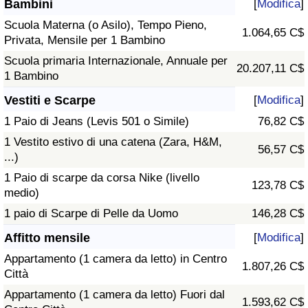
Bambini
[
Modifica
]
Scuola Materna (o Asilo), Tempo Pieno,
1.064,65 C$
Privata, Mensile per 1 Bambino
Scuola primaria Internazionale, Annuale per
20.207,11 C$
1 Bambino
Vestiti e Scarpe
[
Modifica
]
1 Paio di Jeans (Levis 501 o Simile)
76,82 C$
1 Vestito estivo di una catena (Zara, H&M,
56,57 C$
...)
1 Paio di scarpe da corsa Nike (livello
123,78 C$
medio)
1 paio di Scarpe di Pelle da Uomo
146,28 C$
Affitto mensile
[
Modifica
]
Appartamento (1 camera da letto) in Centro
1.807,26 C$
Città
Appartamento (1 camera da letto) Fuori dal
1.593,62 C$