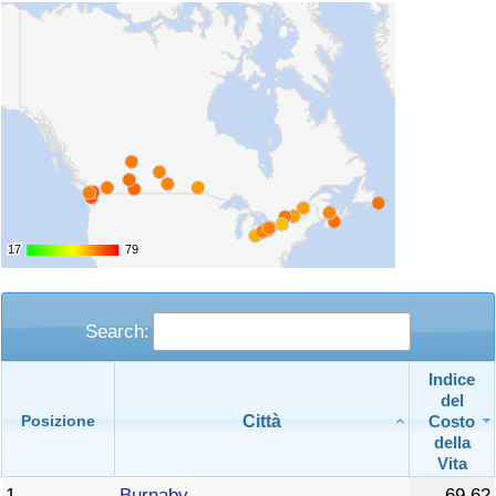
17
17
79
79
Search:
Indice
del
Città
Costo
Posizione
della
Vita
1
Burnaby
69,62