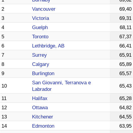
2
Vancouver
69,40
3
Victoria
69,31
4
Guelph
68,11
5
Toronto
67,37
6
Lethbridge, AB
66,41
7
Surrey
65,91
8
Calgary
65,89
9
Burlington
65,57
San Giovanni, Terranova e
10
65,43
Labrador
11
Halifax
65,28
12
Ottawa
64,82
13
Kitchener
64,55
14
Edmonton
63,95